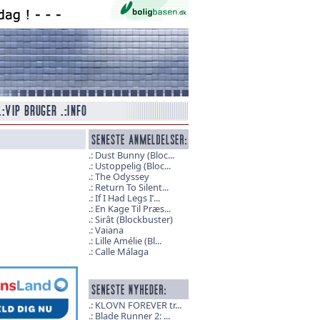
Dust Bunny (Bloc...
Ustoppelig (Bloc...
The Odyssey
Return To Silent...
If I Had Legs I’...
En Kage Til Præs...
Sirât (Blockbuster)
Vaiana
Lille Amélie (Bl...
Calle Málaga
KLOVN FOREVER tr...
Blade Runner 2: ...