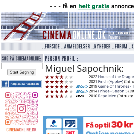
Miguel Sapochnik:
2022
House of the Drago
2021
Finch (Apple+)
(Intru
2019
Game Of Thrones - 
2014
Fringe - Sæson 5
(In
2010
Repo Men
(Intruktø