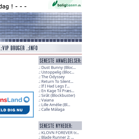
Dust Bunny (Bloc...
Ustoppelig (Bloc...
The Odyssey
Return To Silent...
If I Had Legs I’...
En Kage Til Præs...
Sirât (Blockbuster)
Vaiana
Lille Amélie (Bl...
Calle Málaga
KLOVN FOREVER tr...
Blade Runner 2: ...