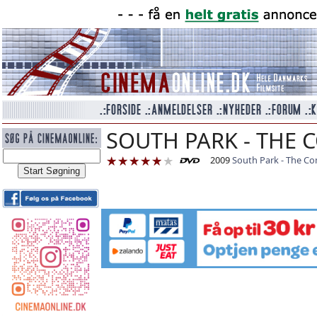
SOUTH PARK - THE 
2009
South Park - The C