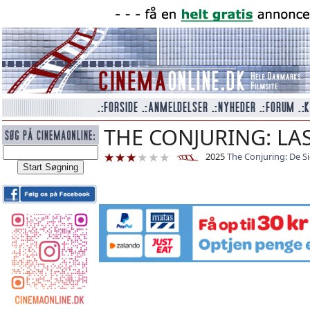
THE CONJURING: LAST
2025
The Conjuring: De Si