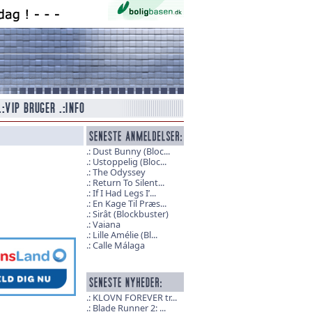
Dust Bunny (Bloc...
Ustoppelig (Bloc...
The Odyssey
Return To Silent...
If I Had Legs I’...
En Kage Til Præs...
Sirât (Blockbuster)
Vaiana
Lille Amélie (Bl...
Calle Málaga
KLOVN FOREVER tr...
Blade Runner 2: ...