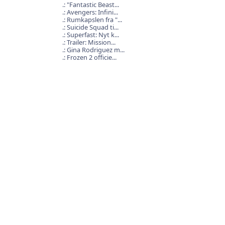
"Fantastic Beast...
Avengers: Infini...
Rumkapslen fra "...
Suicide Squad ti...
Superfast: Nyt k...
Trailer: Mission...
Gina Rodriguez m...
Frozen 2 officie...