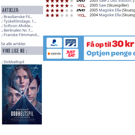
2005
Saw-2 Disc Edition.
(
2005
Saw
(Skuespiller)
2005
Magiske Ella
(Skuespi
2004
Magiske Ella
(Skuespi
Brasilianske Fil...
Tyskefilmdage, 1...
Scificon Afvikle...
Berlinalen Nr. 7...
Franske Filmmand...
Se alle artikler
Dobbeltspil