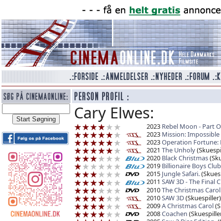
Cary Elwes:
2023
Rebel Moon - Part One
2023
Mission: Impossible
2023
Operation Fortune: 
2021
The Unholy
(Skuespil
2020
Black Christmas
(Sku
2019
Billionaire Boys Clu
2015
Jungle Safari.
(Skuesp
2011
SAW 3D - The Final 
2010
The Christmas Carol
2010
SAW 3D
(Skuespiller)
2009
A Christmas Carol
(S
2008
Coachen
(Skuespille