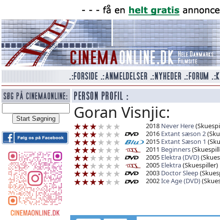
Goran Visnjic:
2018
Never Here
(Skuespil
2016
Extant sæson 2
(Skue
2015
Extant Sæson 1
(Sku
2011
Beginners
(Skuespill
2005
Elektra (DVD)
(Skuesp
2005
Elektra
(Skuespiller)
2003
Doctor Sleep
(Skuesp
2002
Ice Age (DVD)
(Skuesp