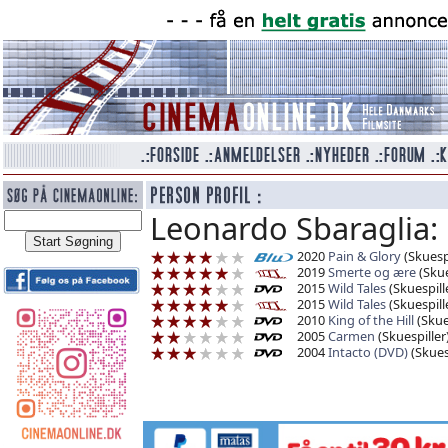
Leonardo Sbaraglia:
2020
Pain & Glory
(Skuespi
2019
Smerte og ære
(Skue
2015
Wild Tales
(Skuespill
2015
Wild Tales
(Skuespill
2010
King of the Hill
(Skue
2005
Carmen
(Skuespiller
2004
Intacto (DVD)
(Skuesp