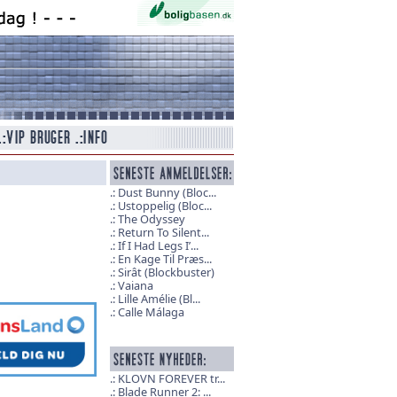
Dust Bunny (Bloc...
Ustoppelig (Bloc...
The Odyssey
Return To Silent...
If I Had Legs I’...
En Kage Til Præs...
Sirât (Blockbuster)
Vaiana
Lille Amélie (Bl...
Calle Málaga
KLOVN FOREVER tr...
Blade Runner 2: ...