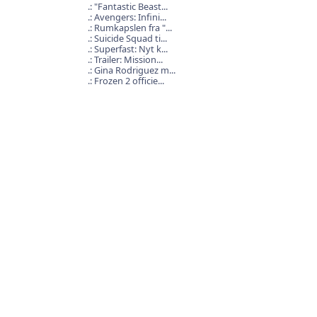
"Fantastic Beast...
Avengers: Infini...
Rumkapslen fra "...
Suicide Squad ti...
Superfast: Nyt k...
Trailer: Mission...
Gina Rodriguez m...
Frozen 2 officie...