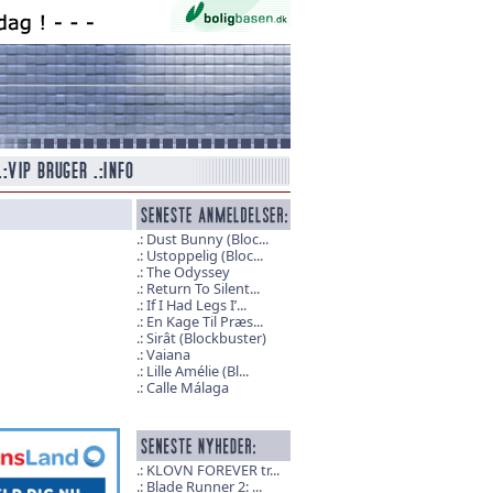
Dust Bunny (Bloc...
Ustoppelig (Bloc...
The Odyssey
Return To Silent...
If I Had Legs I’...
En Kage Til Præs...
Sirât (Blockbuster)
Vaiana
Lille Amélie (Bl...
Calle Málaga
KLOVN FOREVER tr...
Blade Runner 2: ...