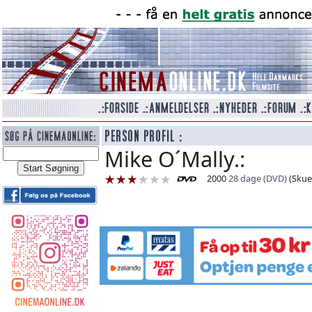
Mike O´Mally.:
2000
28 dage (DVD)
(Skues