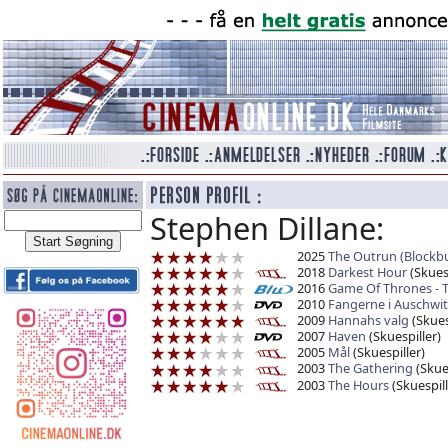
Stephen Dillane:
2025
The Outrun (Blockbu
2018
Darkest Hour
(Skuesp
2016
Game Of Thrones - 
2010
Fangerne i Auschwit
2009
Hannahs valg
(Skues
2007
Haven
(Skuespiller)
2005
Mål
(Skuespiller)
2003
The Gathering
(Skues
2003
The Hours
(Skuespill