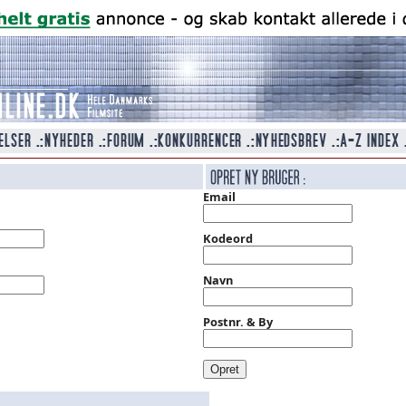
Email
Kodeord
Navn
Postnr. & By