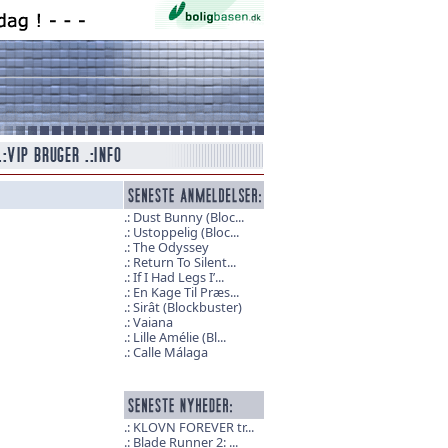
Dust Bunny (Bloc...
Ustoppelig (Bloc...
The Odyssey
Return To Silent...
If I Had Legs I’...
En Kage Til Præs...
Sirât (Blockbuster)
Vaiana
Lille Amélie (Bl...
Calle Málaga
KLOVN FOREVER tr...
Blade Runner 2: ...