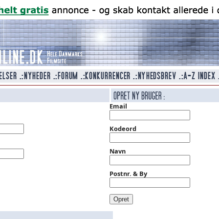
Email
Kodeord
Navn
Postnr. & By