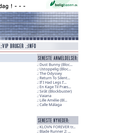
Dust Bunny (Bloc...
Ustoppelig (Bloc...
The Odyssey
Return To Silent...
If I Had Legs I’...
En Kage Til Præs...
Sirât (Blockbuster)
Vaiana
Lille Amélie (Bl...
Calle Málaga
KLOVN FOREVER tr...
Blade Runner 2: ...