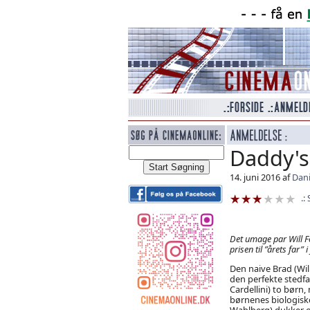
Daddy'
14. juni 2016 af
Dani
Det umage par Will F
prisen til ”årets far” 
Den naive Brad (Will
den perfekte stedfa
Cardellini) to børn,
børnenes biologiske
Wahlberg) dukker o