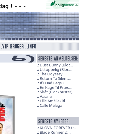
Dust Bunny (Bloc...
Ustoppelig (Bloc...
The Odyssey
Return To Silent...
If I Had Legs I’...
En Kage Til Præs...
Sirât (Blockbuster)
Vaiana
Lille Amélie (Bl...
Calle Málaga
KLOVN FOREVER tr...
Blade Runner 2: ...