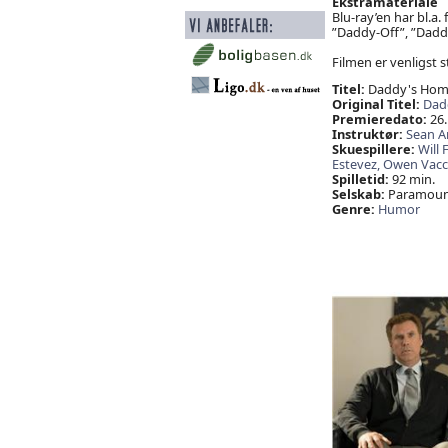
Ekstramateriale
Blu-ray’en har bl.a
”Daddy-Off”, ”Daddy
Filmen er venligst s
Titel:
Daddy's Hom
Original Titel:
Dad
Premieredato:
26.
Instruktør:
Sean A
Skuespillere:
Will 
Estevez,
Owen Vacc
Spilletid:
92 min.
Selskab:
Paramount
Genre:
Humor