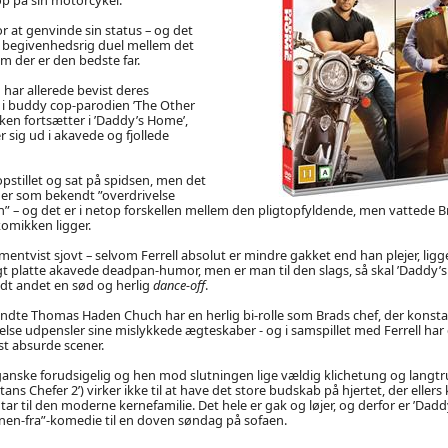
 at genvinde sin status – og det
n begivenhedsrig duel mellem det
 der er den bedste far.
 har allerede bevist deres
 i buddy cop-parodien ’The Other
en fortsætter i ’Daddy’s Home’,
 sig ud i akavede og fjollede
 opstillet og sat på spidsen, men det
er som bekendt ”overdrivelse
” – og det er i netop forskellen mellem den pligtopfyldende, men vattede 
omikken ligger.
ntvist sjovt – selvom Ferrell absolut er mindre gakket end han plejer, lig
ligt platte akavede deadpan-humor, men er man til den slags, så skal ’Daddy
andt andet en sød og herlig
dance-off
.
vendte Thomas Haden Chuch har en herlig bi-rolle som Brads chef, der konst
se udpensler sine mislykkede ægteskaber - og i samspillet med Ferrell har 
t absurde scener.
ganske forudsigelig og hen mod slutningen lige vældig klichetung og langtr
ans Chefer 2’) virker ikke til at have det store budskab på hjertet, der elle
ar til den moderne kernefamilie. Det hele er gak og løjer, og derfor er ’Dad
nen-fra”-komedie til en doven søndag på sofaen.