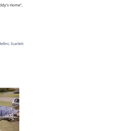
addy’s Home”,
ellini,
Scarlett