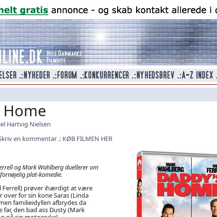
s Home
el Hartvig Nielsen
Skriv en kommentar
KØB FILMEN HER
errell og Mark Wahlberg duellerer om
i fornøjelig plat-komedie.
 Ferrell) prøver ihærdigt at være
r over for sin kone Saras (Linda
 men familieidyllen afbrydes da
 far, den bad ass Dusty (Mark
p på sin motorcykel.