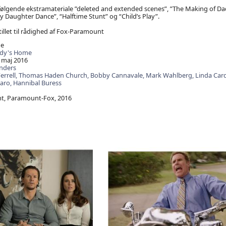
. følgende ekstramateriale ”deleted and extended scenes”, ”The Making of D
 Daughter Dance”, “Halftime Stunt” og “Child’s Play”.
tillet til rådighed af Fox-Paramount
e
dy's Home
 maj 2016
nders
Ferrell,
Thomas Haden Church,
Bobby Cannavale,
Mark Wahlberg,
Linda Card
aro,
Hannibal Buress
, Paramount-Fox, 2016