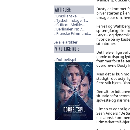
Dusty er kommet for
bliver starten på e
Brasilianske Fil...
umage par om, hvem
Tyskefilmdage, 1...
Scificon Afvikle...
Ferrell og Wahlberg
Berlinalen Nr. 7...
sprængfarlige kemi
Franske Filmmand...
Guys’ – og dynamikk
hvor de på ny kaster
Se alle artikler
situationer.
Det hele er lige vel
gamle ordsprog lyd
Dobbeltspil
fremmer forståelsen
overdrevne Dusty k
Men det er kun mome
stadigt i det ustyr
flere stik hjem. Bl
Den alt for lidt an
situationsfornemmel
sjoveste og nærmes
Filmen er egentlig 
Sean Anders (’De Sat
en satirisk komment
udmærket ”slå-hjer