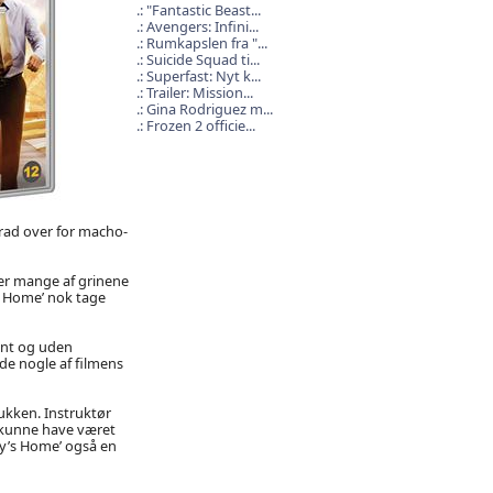
"Fantastic Beast...
Avengers: Infini...
Rumkapslen fra "...
Suicide Squad ti...
Superfast: Nyt k...
Trailer: Mission...
Gina Rodriguez m...
Frozen 2 officie...
Brad over for macho-
ger mange af grinene
’s Home’ nok tage
ant og uden
de nogle af filmens
ukken. Instruktør
rs kunne have været
dy’s Home’ også en