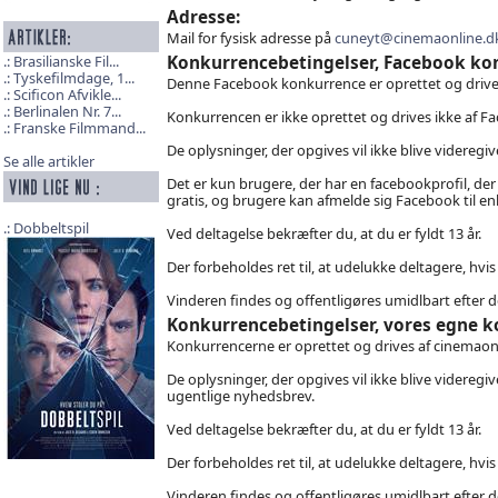
Adresse:
Mail for fysisk adresse på
cuneyt@cinemaonline.d
Konkurrencebetingelser, Facebook ko
Brasilianske Fil...
Tyskefilmdage, 1...
Denne Facebook konkurrence er oprettet og drive
Scificon Afvikle...
Berlinalen Nr. 7...
Konkurrencen er ikke oprettet og drives ikke af Fa
Franske Filmmand...
De oplysninger, der opgives vil ikke blive videregive
Se alle artikler
Det er kun brugere, der har en facebookprofil, der
gratis, og brugere kan afmelde sig Facebook til enh
Dobbeltspil
Ved deltagelse bekræfter du, at du er fyldt 13 år.
Der forbeholdes ret til, at udelukke deltagere, hvi
Vinderen findes og offentligøres umidlbart efter 
Konkurrencebetingelser, vores egne 
Konkurrencerne er oprettet og drives af cinemaonl
De oplysninger, der opgives vil ikke blive videregiv
ugentlige nyhedsbrev.
Ved deltagelse bekræfter du, at du er fyldt 13 år.
Der forbeholdes ret til, at udelukke deltagere, hvi
Vinderen findes og offentligøres umidlbart efter 