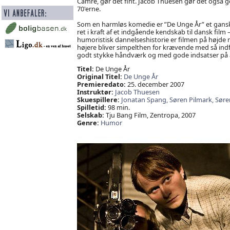
Camre, gør det fint. Jacob Thuesen gør det også 
70'erne.
Som en harmløs komedie er ”De Unge År” et gans
ret i kraft af et indgående kendskab til dansk film 
humoristisk dannelseshistorie er filmen på højde
højere bliver simpelthen for krævende med så indfo
godt stykke håndværk og med gode indsatser på al
Titel:
De Unge År
Original Titel:
De Unge År
Premieredato:
25. december 2007
Instruktør:
Jacob Thuesen
Skuespillere:
Jonatan Spang,
Søren Pilmark,
Søre
Spilletid:
98 min.
Selskab:
Tju Bang Film, Zentropa, 2007
Genre:
Humor