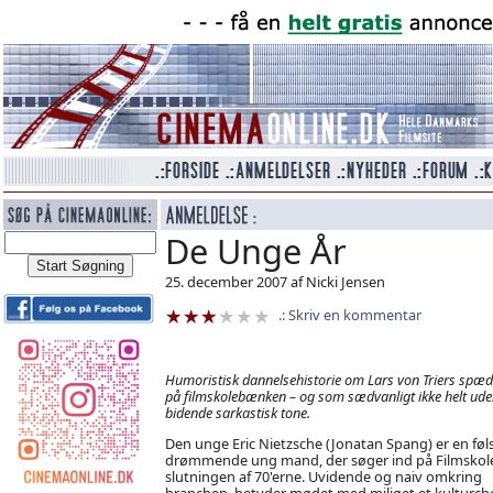
De Unge År
25. december 2007 af Nicki Jensen
Skriv en kommentar
Humoristisk dannelsehistorie om Lars von Triers spæd
på filmskolebænken – og som sædvanligt ikke helt ude
bidende sarkastisk tone.
Den unge Eric Nietzsche (Jonatan Spang) er en fø
drømmende ung mand, der søger ind på Filmskole
slutningen af 70'erne. Uvidende og naiv omkring
branchen, betyder mødet med miljøet et kulturch