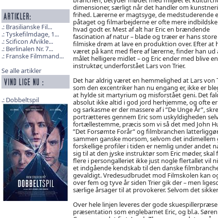
dimensioner, særligt når det handler om kunstner
frihed. Lærerne er magtsyge, de medstuderende e
påtaget og filmarbejderne er ofte mere indbildsk
Brasilianske Fil...
hvad godt er. Mest af alt har Eric en brændende
Tyskefilmdage, 1...
fascination af natur – blade og træer er hans store
Scificon Afvikle...
filmiske drøm at lave en produktion over. Efter at
Berlinalen Nr. 7...
været på kant med flere af lærerne, finder han ud 
Franske Filmmand...
målet helligere midlet – og Eric ender med blive en
instruktør, underforstået Lars von Trier.
Se alle artikler
Det har aldrig været en hemmelighed at Lars von Tr
som den excentriker han nu engang er, ikke er ble
at hylde sit martyrium og misforstået geni. Det fal
Dobbeltspil
absolut ikke altid i god jord herhjemme, og ofte er
og sarkasme er der massere af i ”De Unge År”, skrev
portrætteres gennem Eric som uskyldigheden selv 
fortællestemme, præcis som vi så det med John Hur
”Det Forsømte Forår” og filmbranchen latterliggør
sammen ganske morsom, selvom det indimellem god
forskellige profiler i tiden er nemlig under andet 
sig til at den jyske instruktør som Eric møder, ska
flere i persongalleriet ikke just nogle flertallet v
et indgående kendskab til den danske filmbranche 
gevaldigt. Vredesudbrudet mod Filmskolen kan også 
over fem og tyve år siden Trier gik der – men liges
særlige årsager til at provokerer. Selvom det sikke
Over hele linjen leveres der gode skuespillerpræ
præsentation som englebarnet Eric, og bl.a. Søre