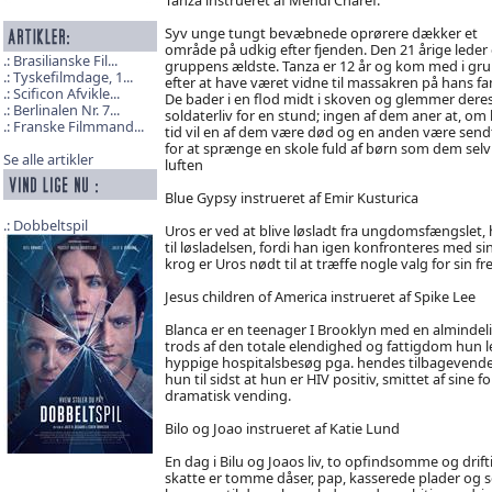
Syv unge tungt bevæbnede oprørere dækker et
område på udkig efter fjenden. Den 21 årige leder 
Brasilianske Fil...
gruppens ældste. Tanza er 12 år og kom med i gr
Tyskefilmdage, 1...
efter at have været vidne til massakren på hans fa
Scificon Afvikle...
De bader i en flod midt i skoven og glemmer dere
Berlinalen Nr. 7...
soldaterliv for en stund; ingen af dem aner at, om 
Franske Filmmand...
tid vil en af dem være død og en anden være send
for at sprænge en skole fuld af børn som dem selv 
Se alle artikler
luften
Blue Gypsy instrueret af Emir Kusturica
Dobbeltspil
Uros er ved at blive løsladt fra ungdomsfængslet, h
til løsladelsen, fordi han igen konfronteres med sin 
krog er Uros nødt til at træffe nogle valg for sin fr
Jesus children of America instrueret af Spike Lee
Blanca er en teenager I Brooklyn med en almindel
trods af den totale elendighed og fattigdom hun 
hyppige hospitalsbesøg pga. hendes tilbagevende
hun til sidst at hun er HIV positiv, smittet af sine
dramatisk vending.
Bilo og Joao instrueret af Katie Lund
En dag i Bilu og Joaos liv, to opfindsomme og drif
skatte er tomme dåser, pap, kasserede plader og sø