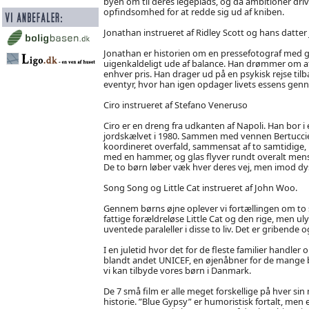
byen om til deres legeplads, og da ambitioner dri
opfindsomhed for at redde sig ud af kniben.
Jonathan instrueret af Ridley Scott og hans datter
Jonathan er historien om en pressefotograf med g
uigenkaldeligt ude af balance. Han drømmer om at k
enhver pris. Han drager ud på en psykisk rejse tilba
eventyr, hvor han igen opdager livets essens g
Ciro instrueret af Stefano Veneruso
Ciro er en dreng fra udkanten af Napoli. Han bor i 
jordskælvet i 1980. Sammen med vennen Bertucciello
koordineret overfald, sammensat af to samtidige, m
med en hammer, og glas flyver rundt overalt mens 
De to børn løber væk hver deres vej, men imod dy
Song Song og Little Cat instrueret af John Woo.
Gennem børns øjne oplever vi fortællingen om to små
fattige forældreløse Little Cat og den rige, men u
uventede paraleller i disse to liv. Det er gribende
I en juletid hvor det for de fleste familier handler
blandt andet UNICEF, en øjenåbner for de mange 
vi kan tilbyde vores børn i Danmark.
De 7 små film er alle meget forskellige på hver si
historie. ”Blue Gypsy” er humoristisk fortalt, men 