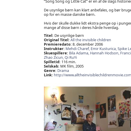
”Song Song og Little Cat” er en af de slags historie
De usynlige børn kan klart anbefales, og bør bruge
op for en masse danske børn.
Hvis der skulle dukke lidt ekstra penge op i pungen
mange af disse børn i deres hårde hverdag.
Titel:
De usynlige børn
Original Titel:
All the invisible children
Premieredato:
8. december 2006
Instruktør:
Mehdi Charef,
Emir Kusturica,
Spike L
Skuespillere:
Bila Adama,
Hannah Hodson,
Franc
Zhao Zicun,
Qi RuYi
Spilletid:
116 min.
Selskab:
MK film, 2005
Genre:
Drama
Link:
http://www.alltheinvisiblechildrenmovie.co