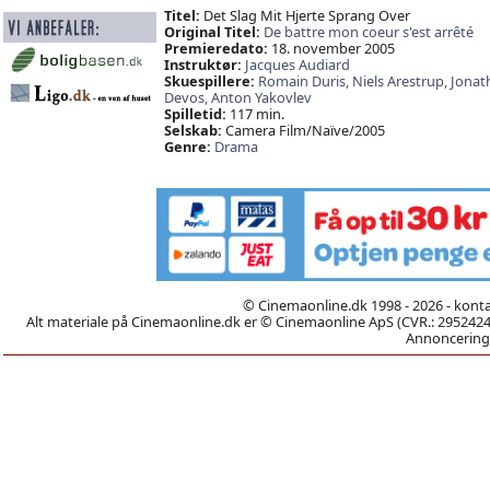
Titel:
Det Slag Mit Hjerte Sprang Over
Original Titel:
De battre mon coeur s'est arrêté
Premieredato:
18. november 2005
Instruktør:
Jacques Audiard
Skuespillere:
Romain Duris,
Niels Arestrup,
Jonat
Devos,
Anton Yakovlev
Spilletid:
117 min.
Selskab:
Camera Film/Naïve/2005
Genre:
Drama
© Cinemaonline.dk 1998 - 2026 - kont
Alt materiale på Cinemaonline.dk er © Cinemaonline ApS (CVR.: 29524246)
Annoncering