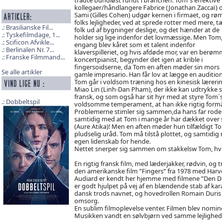
kollegaer/håndlangere Fabrice (Jonathan Zaccaï) 
Sami (Gilles Cohen) udgør kernen i firmaet, og r
folks lejligheder, ved at sprede rotter med mere, 
Brasilianske Fil...
folk ud af bygninger deslige, og det hænder at de
Tyskefilmdage, 1...
holder sig lige indenfor det lovmæssige. Men Tom,
Scificon Afvikle...
engang blev kåret som et talent indenfor
Berlinalen Nr. 7...
klaverspilleriet, og hvis afdøde mor, var en berøm
Franske Filmmand...
koncertpianist, begynder det igen at krible i
fingersoidserne, da Tom en aften møder sin mors
Se alle artikler
gamle impresario. Han får lov at lægge en audition
Tom går i voldsom træning hos en kinesisk læreri
Miao Lin (Linh-Dan Pham), der ikke kan udtrykke s
fransk, og som også har sit hyr med at styre Tom´
Dobbeltspil
voldsomme temperament, at han ikke rigtig formår a
Problemerne stimler sig sammen,da hans far roder
samtidig med at Tom i mange år har dækket over si
(Aure Atika)! Men en aften møder hun tilfældigt 
pludselig uråd. Tom må tilstå plottet, og samtidig 
egen lidenskab for hende.
Nettet snerper sig sammen om stakkelsw Tom, hvi
En rigtig fransk film, med læderjakker, rødvin, og 
den amerikanske film ”Fingers” fra 1978 med Harvey 
Audiard er kendt her hjemme med filmene ”Den Dis
er godt hjulpet på vej af en blændende stab af karak
dansk trods navnet, og hovedrollen Romain Duris 
omsorg.
En sublim filmoplevelse venter. Filmen blev nomine
Musikken vandt en sølvbjørn ved samme lejlighed