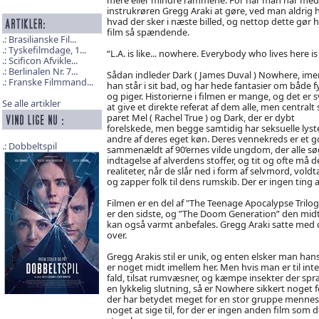
instrukrøren Gregg Araki at gøre, ved man aldrig h
hvad der sker i næste billed, og nettop dette gør 
film så spændende.
Brasilianske Fil...
Tyskefilmdage, 1...
“L.A. is like... nowhere. Everybody who lives here is 
Scificon Afvikle...
Berlinalen Nr. 7...
Sådan indleder Dark ( James Duval ) Nowhere, ime
Franske Filmmand...
han står i sit bad, og har hede fantasier om både f
og piger. Historierne i filmen er mange, og det er 
Se alle artikler
at give et direkte referat af dem alle, men centralt 
paret Mel ( Rachel True ) og Dark, der er dybt
forelskede, men begge samtidig har seksuelle lyster
andre af deres eget køn. Deres vennekreds er et g
Dobbeltspil
sammenældt af 90’ernes vilde ungdom, der alle søg
indtagelse af alverdens stoffer, og tit og ofte m
realiteter, når de slår ned i form af selvmord, voldt
og zapper folk til dens rumskib. Der er ingen ting at 
Filmen er en del af "The Teenage Apocalypse Trilo
er den sidste, og ”The Doom Generation” den midter
kan også varmt anbefales. Gregg Araki satte med 
over.
Gregg Arakis stil er unik, og enten elsker man hans
er noget midt imellem her. Men hvis man er til i
fald, tilsat rumvæsner, og kæmpe insekter der sp
en lykkelig slutning, så er Nowhere sikkert noget f
der har betydet meget for en stor gruppe mennesker
noget at sige til, for der er ingen anden film som