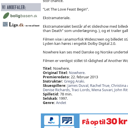
stor chance.
”Let The Love Feast Begin”.
Ekstramateriale.
Ekstramaterialet består af et slideshow med bille
than Death” som underlægning. ), og et trailer ga
Filmen vise i anamorfisk Widescreen og billedet 
Lyden kan høres i engelsk Dolby Digital 2.0.
Nowhere kan ses med Danske og Norske undertek
Filmen er venligst stillet til rådighed af Another 
Titel:
Nowhere.
Original Titel:
Nowhere.
Premieredato:
22. februar 2013
Instruktør:
Gregg Araki.
Skuespillere:
James Duval,
Rachel True,
Christina
Denise Richards,
Traci Lords,
Mena Suvari,
John Rit
Spilletid:
78 min.
Selskab:
1997.
Genre:
Andet