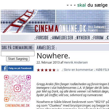
Nowhere.
22. februar 2013 af
Henrik Andersen
Skriv en kommentar
KØB FIL
Gregg Arakis film fanger rodløsheden og forvirringen 
teenegere i slut halvfemsernes L.A. Vi følger det Bi Seks
par Mel og Dark, og alle deres venner i et hektisk døgn,
byder på stoffer, vild sex, selvmord og rumvæsner.
Nowhere er både blevet beskrevet som ”90210” på
og som ”Clueless” med brystpircinger, og begge ti
mere eller mindre rammene. For når man har med