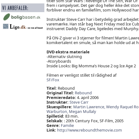
titler som Star Wars : Revenge Of The Sith, War 
frem i rampelyset. Det gør dog heller ikke det st
forbliver endnu en familiefilm, som Hollywood har
Instruktør Steve Carr har i betydelig grad arbejde
varemærke. Han står bag Next Friday med Ice Cube
instrueret Daddy Day Care, ligeledes med Murphy.
På ON-Z giver vi 3 stjerner for filmen! Martin Lawre
komikertalent en smule, så man kan holde ud at 
DVD ekstra materiale
-Alternativ slutning
-Atoryboards
Inside Looks: Big Momma’s House 2 og Ice Age 2
Filmen er venligst stillet til rådighed af
SF/Fox
Titel:
Rebound
Original Titel:
Rebound
Premieredato:
4. april 2006
Instruktør:
Steve Carr
Skuespillere:
Martin Lawrence,
Wendy Raquel Ro
Warburton,
Megan Mullaly
Spilletid:
83 min.
Selskab:
: 20th Century Fox, SF-Film, 2005
Genre:
Familie
Link:
http://www.reboundthemovie.com