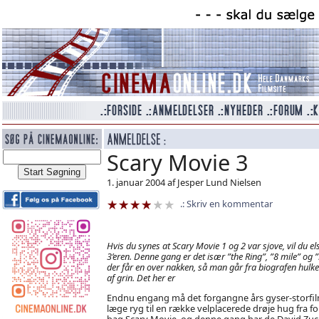
Scary Movie 3
1. januar 2004 af Jesper Lund Nielsen
Skriv en kommentar
Hvis du synes at Scary Movie 1 og 2 var sjove, vil du el
3’eren. Denne gang er det især ”the Ring”, ”8 mile” og 
der får en over nakken, så man går fra biografen hulk
af grin. Det her er
Endnu engang må det forgangne års gyser-storfi
læge ryg til en række velplacerede drøje hug fra f
bag Scary Movie, og denne gang har de David Zuc