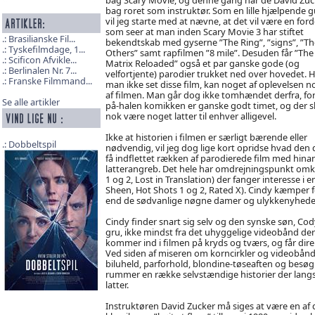
bag roret som instruktør. Som en lille hjælpende g
vil jeg starte med at nævne, at det vil være en ford
som seer at man inden Scary Movie 3 har stiftet
Brasilianske Fil...
bekendtskab med gyserne ”The Ring”, ”signs”, ”Th
Tyskefilmdage, 1...
Others” samt rapfilmen ”8 mile”. Desuden får ”The
Scificon Afvikle...
Matrix Reloaded” også et par ganske gode (og
Berlinalen Nr. 7...
velfortjente) parodier trukket ned over hovedet. H
Franske Filmmand...
man ikke set disse film, kan noget af oplevelsen n
af filmen. Man går dog ikke tomhændet derfra, for 
Se alle artikler
på-halen komikken er ganske godt timet, og der s
nok være noget latter til enhver alligevel.
Ikke at historien i filmen er særligt bærende eller
Dobbeltspil
nødvendig, vil jeg dog lige kort opridse hvad den 
få indflettet rækken af parodierede film med hina
latterangreb. Det hele har omdrejningspunkt omk
1 og 2, Lost in Translation) der fanger interesse i e
Sheen, Hot Shots 1 og 2, Rated X). Cindy kæmper f
end de sødvanlige nøgne damer og ulykkenyhede
Cindy finder snart sig selv og den synske søn, Cod
gru, ikke mindst fra det uhyggelige videobånd de
kommer ind i filmen på kryds og tværs, og får dire
Ved siden af miseren om korncirkler og videobånd,
biluheld, parforhold, blondine-tøseaften og besøg 
rummer en række selvstændige historier der langs
latter.
Instruktøren David Zucker må siges at være en af 