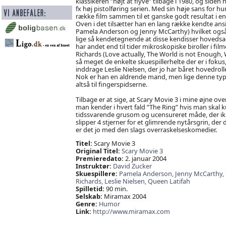
klassikeren ”højt at flyve” tilbage i 1980, og sid
fx høj pistolføring serien. Med sin høje sans for hu
række film sammen til et ganske godt resultat i en
Oven i det tilsætter han en lang række kendte an
Pamela Anderson og Jenny McCarthy) hvilket også
lige så kendetegnende at disse kendisser hovedsag
har andet end til tider mikroskopiske biroller i fi
Richards (Love actually, The World is not Enough, W
så meget de enkelte skuespillerhelte der er i foku
inddrage Leslie Nielsen, der jo har båret hovedroll
Nok er han en aldrende mand, men lige denne type 
altså til fingerspidserne.
Tilbage er at sige, at Scary Movie 3 i mine øjne ov
man kender i hvert fald ”The Ring” hvis man skal
tidssvarende grusom og ucensureret måde, der ikke l
slipper 4 stjerner for et glimrende nytårsgrin, der
er det jo med den slags overraskelseskomedier.
Titel:
Scary Movie 3
Original Titel:
Scary Movie 3
Premieredato:
2. januar 2004
Instruktør:
David Zucker
Skuespillere:
Pamela Anderson,
Jenny McCarthy,
Richards,
Leslie Nielsen,
Queen Latifah
Spilletid:
90 min.
Selskab:
Miramax 2004
Genre:
Humor
Link:
http://www.miramax.com