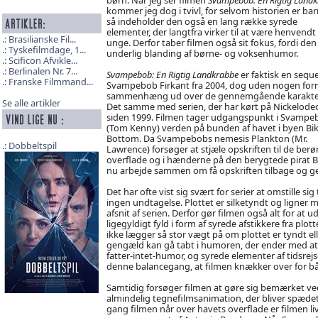
kommer jeg dog i tvivl, for selvom historien er barn
så indeholder den også en lang række syrede
elementer, der langtfra virker til at være henvendt t
Brasilianske Fil...
unge. Derfor taber filmen også sit fokus, fordi den
Tyskefilmdage, 1...
underlig blanding af børne- og voksenhumor.
Scificon Afvikle...
Berlinalen Nr. 7...
Svampebob: En Rigtig Landkrabbe
er faktisk en sequel
Franske Filmmand...
Svampebob Firkant fra 2004, dog uden nogen for
sammenhæng ud over de gennemgående karakter
Se alle artikler
Det samme med serien, der har kørt på Nickelode
siden 1999. Filmen tager udgangspunkt i Svampe
(Tom Kenny) verden på bunden af havet i byen Bik
Bottom. Da Svampebobs nemesis Plankton (Mr.
Dobbeltspil
Lawrence) forsøger at stjæle opskriften til de be
overflade og i hænderne på den berygtede pirat
nu arbejde sammen om få opskriften tilbage og ge
Det har ofte vist sig svært for serier at omstille si
ingen undtagelse. Plottet er silketyndt og ligner m
afsnit af serien. Derfor gør filmen også alt for a
ligegyldigt fyld i form af syrede afstikkere fra pl
ikke lægger så stor vægt på om plottet er tyndt el
gengæld kan gå tabt i humoren, der ender med at bl
fatter-intet-humor, og syrede elementer af tidsrej
denne balancegang, at filmen knækker over for bå
Samtidig forsøger filmen at gøre sig bemærket ved a
almindelig tegnefilmsanimation, der bliver spædet 
gang filmen når over havets overflade er filmen liv