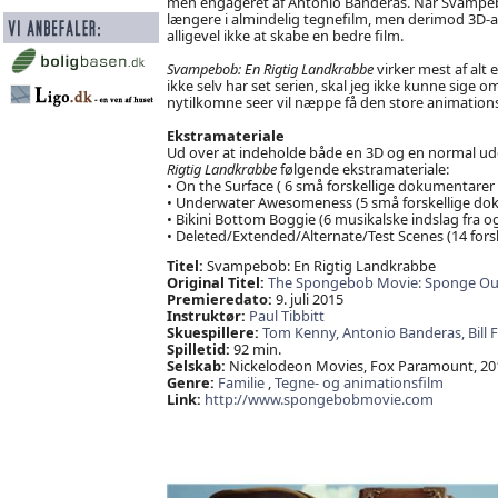
men engageret af Antonio Banderas. Når Svampeb
længere i almindelig tegnefilm, men derimod 3D-
alligevel ikke at skabe en bedre film.
Svampebob: En Rigtig Landkrabbe
virker mest af alt
ikke selv har set serien, skal jeg ikke kunne sige om
nytilkomne seer vil næppe få den store animation
Ekstramateriale
Ud over at indeholde både en 3D og en normal udg
Rigtig Landkrabbe
følgende ekstramateriale:
• On the Surface ( 6 små forskellige dokumentarer
• Underwater Awesomeness (5 små forskellige do
• Bikini Bottom Boggie (6 musikalske indslag fra o
• Deleted/Extended/Alternate/Test Scenes (14 forske
Titel:
Svampebob: En Rigtig Landkrabbe
Original Titel:
The Spongebob Movie: Sponge Out
Premieredato:
9. juli 2015
Instruktør:
Paul Tibbitt
Skuespillere:
Tom Kenny,
Antonio Banderas,
Bill
Spilletid:
92 min.
Selskab:
Nickelodeon Movies, Fox Paramount, 20
Genre:
Familie
,
Tegne- og animationsfilm
Link:
http://www.spongebobmovie.com