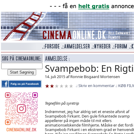
Svampebob: En Rigt
14. juli 2015 af Ronnie Bisgaard Mortensen
Skriv en kommentar
KØB FIL
Tegnefilm på syretrip
Indrømmet, jeg har aldrig set et eneste afsnit af
Svampebob Firkant. Den gule firkantede svamp
appellerer på ingen måde til mit ellers
animationselskende filmhjerte. Måske er det fordi
Svampebob Firkant i en ekstrem grad er henvendt 
børn. Når jeg ser filmen
Svampebob: En Rigtig Land