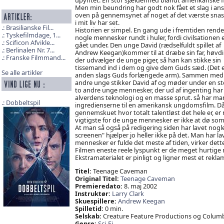
Men min beundring har godt nok fået et slag i ans
oven på gennemsynet af noget af det værste snas
i mit liv har set.
Brasilianske Fil...
Historien er simpel. En gang ude i fremtiden rende
Tyskefilmdage, 1...
nogle mennesker rundt i huler, fordi civilsationen 
Scificon Afvikle...
gået under. Den unge David (rædselfuldt spillet af
Berlinalen Nr. 7...
Andrew Keegan)kommer til at dræbe sin far, høvd
Franske Filmmand...
der udvælger de unge piger, så han kan stikke sin
tissemand ind i dem og give dem Guds sæd. (Det e
Se alle artikler
anden slags Guds forlængede arm). Sammen med
andre unge stikker David af og møder under en s
to andre unge mennesker, der ud af ingenting har
alverdens teknologi og en masse sprut. så har ma
Dobbeltspil
ingredienserne til en amerikansk ungdomsfilm. Dår
gennemskuet hvor totalt talentløst det hele er, e
vigtigste for de unge mennesker er ikke at dø som
At man så også på redigering siden har lavet nogle
screenen" hjælper jo heller ikke på det. Man har la
mennesker er fulde det meste af tiden, virker dett
Filmen eneste reele lyspunkt er de meget hurtige rul
Ekstramaterialet er pinligt og ligner mest et rekla
Titel:
Teenage Caveman
Original Titel:
Teenage Caveman
Premieredato:
8. maj 2002
Instruktør:
Larry Clark
Skuespillere:
Andrew Keegan
Spilletid:
0 min.
Selskab:
Creature Feature Productions og Columbia
Genre:
Sci-Fi