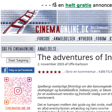
The adventures of I
2. november 2003 af Uffe Karlsson
Skriv en kommentar
KØB FIL
Spielbergs eventyrlige filmtrilogi om den liansvingende
skattejæger og kvindebedårer, Indiana Jones, er blevet
for en audiovisuel renselse og fremstår stadig som et t
mesterværk.
Det er kampen mellem det gode og det onde, me
en altid eventyrlysten arkæolog og hans svorne
dødsfjender i fysisk form af excentriske rigmænd 