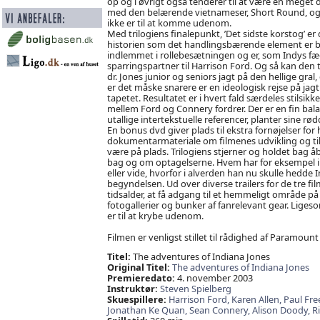
op og i øvrigt også tenderer til at være en meget d
med den belærende vietnameser, Short Round, og de
ikke er til at komme udenom.
Med trilogiens finalepunkt, ’Det sidste korstog’ 
historien som det handlingsbærende element er bl
indlemmet i rollebesætningen og er, som Indys fæ
sparringspartner til Harrison Ford. Og så kan den 
dr. Jones junior og seniors jagt på den hellige gral,
er det måske snarere er en ideologisk rejse på jagt e
tapetet. Resultatet er i hvert fald særdeles stilsi
mellem Ford og Connery fordrer. Der er en fin ba
utallige intertekstuelle referencer, planter sine r
En bonus dvd giver plads til ekstra fornøjelser for
dokumentarmateriale om filmenes udvikling og tilbl
være på plads. Trilogiens stjerner og holdet bag
bag og om optagelserne. Hvem har for eksempel ikk
eller vide, hvorfor i alverden han nu skulle hedde I
begyndelsen. Ud over diverse trailers for de tre fi
tidsalder, at få adgang til et hemmeligt område på f
fotogallerier og bunker af fanrelevant gear. Ligeso
er til at krybe udenom.
Filmen er venligst stillet til rådighed af Paramou
Titel:
The adventures of Indiana Jones
Original Titel:
The adventures of Indiana Jones
Premieredato:
4. november 2003
Instruktør:
Steven Spielberg
Skuespillere:
Harrison Ford,
Karen Allen,
Paul Fr
Jonathan Ke Quan,
Sean Connery,
Alison Doody,
R