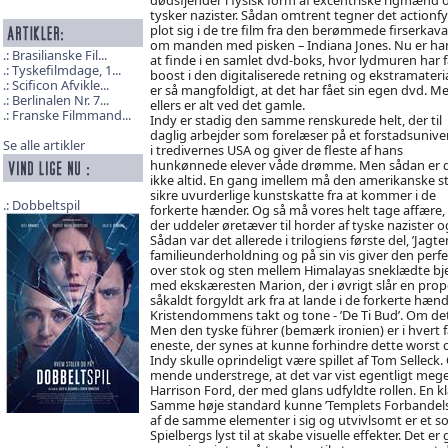
tysker nazister. Sådan omtrent tegner det actionfy
plot sig i de tre film fra den berømmede firserkav
om manden med pisken – Indiana Jones. Nu er ha
Brasilianske Fil...
at finde i en samlet dvd-boks, hvor lydmuren har f
Tyskefilmdage, 1...
boost i den digitaliserede retning og ekstramateri
Scificon Afvikle...
er så mangfoldigt, at det har fået sin egen dvd. M
Berlinalen Nr. 7...
ellers er alt ved det gamle.
Franske Filmmand...
Indy er stadig den samme renskurede helt, der til
daglig arbejder som forelæser på et forstadsuniver
Se alle artikler
i tredivernes USA og giver de fleste af hans
hunkønnede elever våde drømme. Men sådan er 
ikke altid. En gang imellem må den amerikanske s
sikre uvurderlige kunstskatte fra at kommer i de
Dobbeltspil
forkerte hænder. Og så må vores helt tage affære,
der uddeler øretæver til horder af tyske nazister og
Sådan var det allerede i trilogiens første del, ’Jagt
familieunderholdning og på sin vis giver den perfe
over stok og sten mellem Himalayas sneklædte 
med ekskæresten Marion, der i øvrigt slår en proper
såkaldt forgyldt ark fra at lande i de forkerte hænd
Kristendommens takt og tone - ’De Ti Bud’. Om det r
Men den tyske führer (bemærk ironien) er i hvert fa
eneste, der synes at kunne forhindre dette worst ca
Indy skulle oprindeligt være spillet af Tom Sellec
mende understrege, at det var vist egentligt meget
Harrison Ford, der med glans udfyldte rollen. En kl
Samme høje standard kunne ’Templets Forbandels
af de samme elementer i sig og utvivlsomt er et s
Spielbergs lyst til at skabe visuelle effekter. Det e