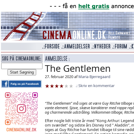
The Gentlemen
27. februar 2020 af
Maria Bjerregaard
Skriv en kommentar
“The Gentlemen” må siges at være Guy Ritchie tilbage i 
vante element. Sjove, skæve karakterer med rappe repl
og charmerende udstråling. Velkommen tilbage, Ritchie
Efter nogle lidt triste år med ”Kong Arthur: Legen
om sværdet” og sidste års Disney rod ” Aladdin”, 
siges at Guy Ritchie har fundet tilbage til sine rød
igen med ”The Gentlemen”. En action komedie, s