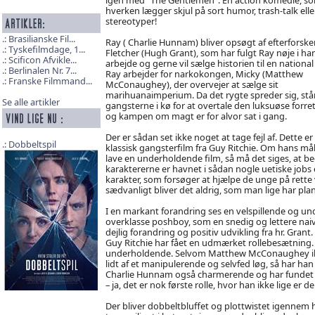
hverken lægger skjul på sort humor, trash-talk elle
stereotyper!
Brasilianske Fil...
Ray ( Charlie Hunnam) bliver opsøgt af efterforske
Tyskefilmdage, 1...
Fletcher (Hugh Grant), som har fulgt Ray nøje i ha
Scificon Afvikle...
arbejde og gerne vil sælge historien til en national 
Berlinalen Nr. 7...
Ray arbejder for narkokongen, Micky (Matthew
Franske Filmmand...
McConaughey), der overvejer at sælge sit
marihuanaimperium. Da det rygte spreder sig, stå
Se alle artikler
gangsterne i kø for at overtale den luksuøse forre
og kampen om magt er for alvor sat i gang.
Der er sådan set ikke noget at tage fejl af. Dette er
Dobbeltspil
klassisk gangsterfilm fra Guy Ritchie. Om hans mål e
lave en underholdende film, så må det siges, at be
karaktererne er havnet i sådan nogle uetiske jobs 
karakter, som forsøger at hjælpe de unge på rette 
sædvanligt bliver det aldrig, som man lige har plan
I en markant forandring ses en velspillende og u
overklasse poshboy, som en snedig og lettere naiv
dejlig forandring og positiv udvikling fra hr. Grant.
Guy Ritchie har fået en udmærket rollebesætning.
underholdende. Selvom Matthew McConaughey ikke
lidt af et manipulerende og selvfed løg, så har ha
Charlie Hunnam også charmerende og har fundet si
– ja, det er nok første rolle, hvor han ikke lige e
Der bliver dobbeltbluffet og plottwistet igennem h