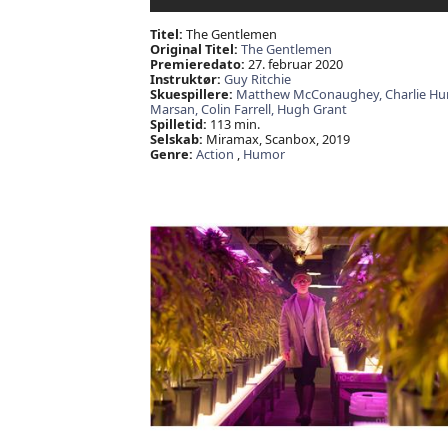
Titel:
The Gentlemen
Original Titel:
The Gentlemen
Premieredato:
27. februar 2020
Instruktør:
Guy Ritchie
Skuespillere:
Matthew McConaughey,
Charlie H
Marsan,
Colin Farrell,
Hugh Grant
Spilletid:
113 min.
Selskab:
Miramax, Scanbox, 2019
Genre:
Action
,
Humor