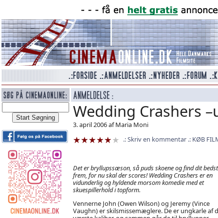
Wedding Crashers –u
3. april 2006 af Maria Moni
Skriv en kommentar
KØB FIL
Det er bryllupssæson, så puds skoene og find dit bedst
frem, for nu skal der scores! Wedding Crashers er en
vidunderlig og hyldende morsom komedie med et
skuespillerhold i topform.
Vennerne John (Owen Wilson) og Jeremy (Vince
Vaughn) er skilsmissemæglere. De er ungkarle af 
værste kaliber, og sammen går de til bryllupper