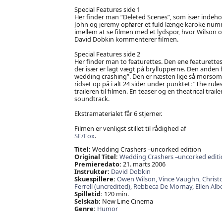
Special Features side 1
Her finder man “Deleted Scenes”, som især indehol
John og jeremy opfører et fuld længe karoke nu
imellem at se filmen med et lydspor, hvor Wilson 
David Dobkin kommenterer filmen.
Special Features side 2
Her finder man to featurettes. Den ene featurette
der især er lagt vægt på bryllupperne. Den anden 
wedding crashing”. Den er næsten lige så morsom 
ridset op på i alt 24 sider under punktet: ”The rul
traileren til filmen. En teaser og en theatrical trai
soundtrack.
Ekstramaterialet får 6 stjerner.
Filmen er venligst stillet til rådighed af
SF/Fox
.
Titel:
Wedding Crashers –uncorked edition
Original Titel:
Wedding Crashers –uncorked editi
Premieredato:
21. marts 2006
Instruktør:
David Dobkin
Skuespillere:
Owen Wilson,
Vince Vaughn,
Christ
Ferrell (uncredited),
Rebbeca De Mornay,
Ellen Alb
Spilletid:
120 min.
Selskab:
New Line Cinema
Genre:
Humor