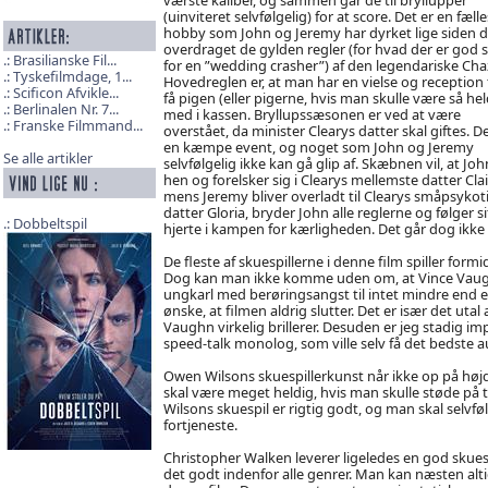
(uinviteret selvfølgelig) for at score. Det er en fælle
hobby som John og Jeremy har dyrket lige siden d
overdraget de gylden regler (for hvad der er god s
Brasilianske Fil...
for en ”wedding crasher”) af den legendariske Cha
Tyskefilmdage, 1...
Hovedreglen er, at man har en vielse og reception t
Scificon Afvikle...
få pigen (eller pigerne, hvis man skulle være så hel
Berlinalen Nr. 7...
med i kassen. Bryllupssæsonen er ved at være
Franske Filmmand...
overstået, da minister Clearys datter skal giftes. De
en kæmpe event, og noget som John og Jeremy
Se alle artikler
selvfølgelig ikke kan gå glip af. Skæbnen vil, at Joh
hen og forelsker sig i Clearys mellemste datter Clai
mens Jeremy bliver overladt til Clearys småpsykot
datter Gloria, bryder John alle reglerne og følger si
Dobbeltspil
hjerte i kampen for kærligheden. Det går dog ikke 
De fleste af skuespillerne i denne film spiller fo
Dog kan man ikke komme uden om, at Vince Vaughn s
ungkarl med berøringsangst til intet mindre end et 
ønske, at filmen aldrig slutter. Det er især det ut
Vaughn virkelig brillerer. Desuden er jeg stadig i
speed-talk monolog, som ville selv få det bedste au
Owen Wilsons skuespillerkunst når ikke op på højd
skal være meget heldig, hvis man skulle støde på 
Wilsons skuespil er rigtig godt, og man skal selv
fortjeneste.
Christopher Walken leverer ligeledes en god skuesp
det godt indenfor alle genrer. Man kan næsten alti