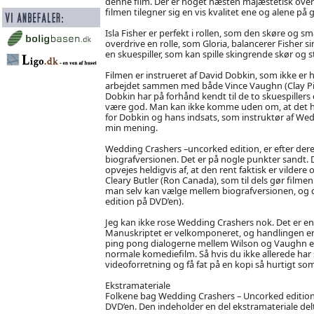
denne film. Der er noget næsten majæstetisk over 
filmen tilegner sig en vis kvalitet ene og alene på 
Isla Fisher er perfekt i rollen, som den skøre og
overdrive en rolle, som Gloria, balancerer Fisher s
en skuespiller, som kan spille skingrende skør og st
Filmen er instrueret af David Dobkin, som ikke er 
arbejdet sammen med både Vince Vaughn (Clay Pig
Dobkin har på forhånd kendt til de to skuespillers 
være god. Man kan ikke komme uden om, at det har 
for Dobkin og hans indsats, som instruktør af Wed
min mening.
Wedding Crashers –uncorked edition, er efter dere
biografversionen. Det er på nogle punkter sandt. De
opvejes heldigvis af, at den rent faktisk er vilde
Cleary Butler (Ron Canada), som til dels gør fil
man selv kan vælge mellem biografversionen, og
edition på DVD’en).
Jeg kan ikke rose Wedding Crashers nok. Det er en 
Manuskriptet er velkomponeret, og handlingen er
ping pong dialogerne mellem Wilson og Vaughn er g
normale komediefilm. Så hvis du ikke allerede har
videoforretning og få fat på en kopi så hurtigt som 
Ekstramateriale
Folkene bag Wedding Crashers – Uncorked edition h
DVD’en. Den indeholder en del ekstramateriale del