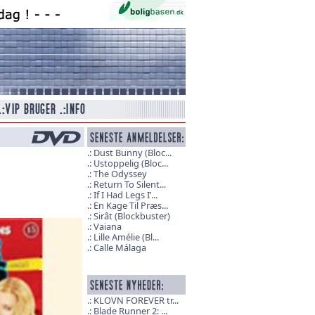
Dust Bunny (Bloc...
Ustoppelig (Bloc...
The Odyssey
Return To Silent...
If I Had Legs I’...
En Kage Til Præs...
Sirât (Blockbuster)
Vaiana
Lille Amélie (Bl...
Calle Málaga
KLOVN FOREVER tr...
Blade Runner 2: ...