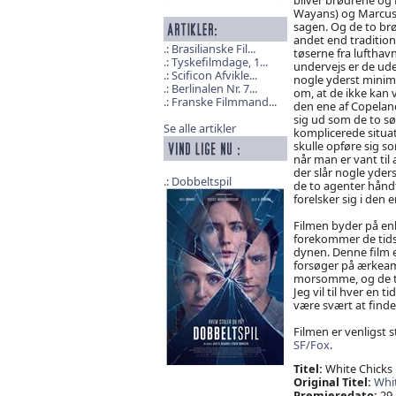
Wayans) og Marcus
sagen. Og de to brø
andet end tradition
Brasilianske Fil...
tøserne fra lufthav
Tyskefilmdage, 1...
undervejs er de ude
Scificon Afvikle...
nogle yderst minim
Berlinalen Nr. 7...
om, at de ikke kan v
Franske Filmmand...
den ene af Copelan
sig ud som de to sø
Se alle artikler
komplicerede situati
skulle opføre sig s
når man er vant til 
der slår nogle yder
Dobbeltspil
de to agenter håndt
forelsker sig i den 
Filmen byder på en
forekommer de tids
dynen. Denne film e
forsøger på ærkeame
morsomme, og de to
Jeg vil til hver en
være svært at finde
Filmen er venligst st
SF/Fox
.
Titel:
White Chicks
Original Titel:
Whit
Premieredato:
29.