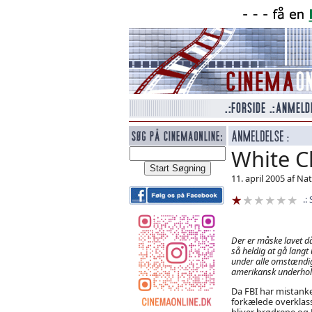
White C
11. april 2005 af N
Der er måske lavet då
så heldig at gå lang
under alle omstændigh
amerikansk underho
Da FBI har mistanke
forkælede overklass
bliver brødrene og