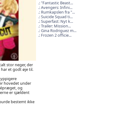
"Fantastic Beast...
Avengers: Infini...
Rumkapslen fra "...
Suicide Squad ti...
Superfast: Nyt k...
Trailer: Mission...
Gina Rodriguez m...
Frozen 2 officie...
alt stor neger, der
ar et godt øje til.
hyppigere
er hovedet under
chépræget, og
erne er sjældent
 burde bestemt ikke