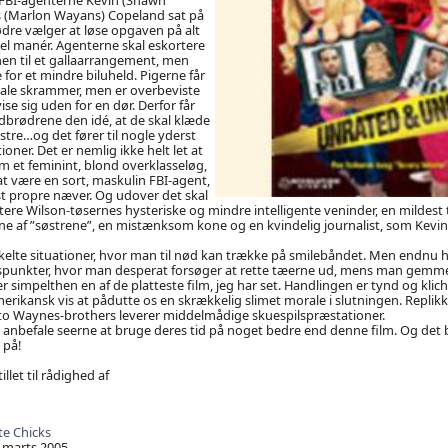
 (Marlon Wayans) Copeland sat på
dre vælger at løse opgaven på alt
el manér. Agenterne skal eskortere
nen til et gallaarrangement, men
 for et mindre biluheld. Pigerne får
ale skrammer, men er overbeviste
ise sig uden for en dør. Derfor får
dbrødrene den idé, at de skal klæde
stre…og det fører til nogle yderst
oner. Det er nemlig ikke helt let at
om et feminint, blond overklasseløg,
at være en sort, maskulin FBI-agent,
st propre næver. Og udover det skal
ere Wilson-tøsernes hysteriske og mindre intelligente veninder, en mildest t
ene af ”søstrene”, en mistænksom kone og en kvindelig journalist, som Kevin h
kelte situationer, hvor man til nød kan trække på smilebåndet. Men endnu 
punkter, hvor man desperat forsøger at rette tæerne ud, mens man gemm
r simpelthen en af de platteste film, jeg har set. Handlingen er tynd og kli
rikansk vis at pådutte os en skrækkelig slimet morale i slutningen. Replikk
 Waynes-brothers leverer middelmådige skuespilspræstationer.
 tid anbefale seerne at bruge deres tid på noget bedre end denne film. Og det
 på!
illet til rådighed af
e Chicks
 marts 2005