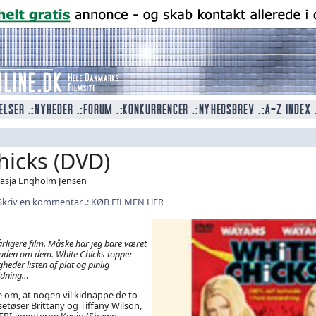
hicks (DVD)
atasja Engholm Jensen
Skriv en kommentar
KØB FILMEN HER
rligere film. Måske har jeg bare været
t uden om dem. White Chicks topper
eder listen af plat og pinlig
ldning…
 om, at nogen vil kidnappe de to
etøser Brittany og Tiffany Wilson,
 FBI-agenterne Kevin (Shawn