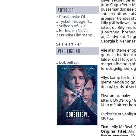
John Cage (Peter M
bussemandsnæse og 
som er opfinder af 
Brasilianske Fil...
arbejder hendes sto
Tyskefilmdage, 1...
Billy (Gil Bellows).
Scificon Afvikle...
bitter, da Billy ime
Berlinalen Nr. 7...
(Courtney Thorne-S
Franske Filmmand...
også advokat. Tinge
Georgia bliver ansa
Se alle artikler
Alle afsnittene er 
gerne er bindegal 
falder ud til fordel 
Dobbeltspil
meget afhængig af d
forudsigelighed, og 
Allys kamp for karri
glemt hende og gør
den på trods af sin 
Ekstramateriale:
Efter 6 DVD’er og 16
Men må bittert konst
Dvd'erne er venligst 
SF/Fox
.
Titel:
Ally McBeal-
Original Titel:
All
Premieredato:
10.