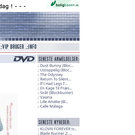
Dust Bunny (Bloc...
Ustoppelig (Bloc...
The Odyssey
Return To Silent...
If I Had Legs I’...
En Kage Til Præs...
Sirât (Blockbuster)
Vaiana
Lille Amélie (Bl...
Calle Málaga
KLOVN FOREVER tr...
Blade Runner 2: ...