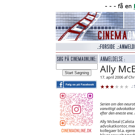
Ally Mc
17. april 2006 af Ch
Serien om den neurot
vanvittigt advokatkon
efter den eneste ene.
Ally Mcbeal (Calista
advokatkontor, med
kollegaer bl.a. eje
bliver sexuelt tænd