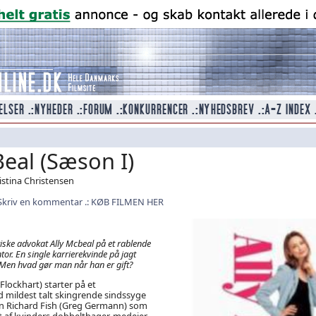
Beal (Sæson I)
ristina Christensen
Skriv en kommentar
KØB FILMEN HER
iske advokat Ally Mcbeal på et rablende
tor. En single karrierekvinde på jagt
 Men hvad gør man når han er gift?
 Flockhart) starter på et
 mildest talt skingrende sindssyge
ren Richard Fish (Greg Germann) som
t af kvinders dobbelthager, medejer