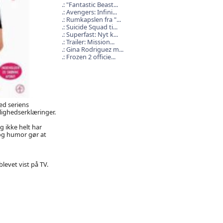
"Fantastic Beast...
Avengers: Infini...
Rumkapslen fra "...
Suicide Squad ti...
Superfast: Nyt k...
Trailer: Mission...
Gina Rodriguez m...
Frozen 2 officie...
ed seriens
rlighedserklæringer.
g ikke helt har
 og humor gør at
levet vist på TV.