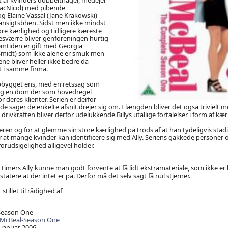
acNicol) med pibende
Elaine Vassal (Jane Krakowski)
ansigtsbhen. Sidst men ikke mindst
re kærlighed og tidligere kæreste
 Desværre bliver genforeningen hurtig
llemtiden er gift med Georgia
midt) som ikke alene er smuk men
ne bliver heller ikke bedre da
t i samme firma.
opbygget ens, med en retssag som
og en dom der som hovedregel
for deres klienter. Serien er derfor
e sager de enkelte afsnit drejer sig om. I længden bliver det også trivielt m
drivkraften bliver derfor udelukkende Billys utallige fortalelser i form af kæ
eren og for at glemme sin store kærlighed på trods af at han tydeligvis stadi
 at mange kvinder kan identificere sig med Ally. Seriens gakkede personer
forudsigelighed alligevel holder.
 timers Ally kunne man godt forvente at få lidt ekstramateriale, som ikke er b
atere at der intet er på. Derfor må det selv sagt få nul stjerner.
stillet til rådighed af
 Season One
y McBeal-Season One
 januar 2006