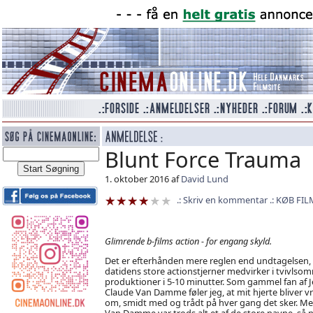
Blunt Force Trauma
1. oktober 2016 af
David Lund
Skriv en kommentar
KØB FIL
Glimrende b-films action - for engang skyld.
Det er efterhånden mere reglen end undtagelsen, 
datidens store actionstjerner medvirker i tvivlso
produktioner i 5-10 minutter. Som gammel fan af J
Claude Van Damme føler jeg, at mit hjerte bliver v
om, smidt med og trådt på hver gang det sker. M
Van Damme var trods alt et af de store navne, så 