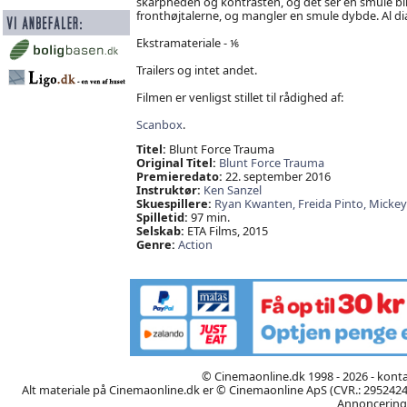
skarpheden og kontrasten, og det ser en smule billi
fronthøjtalerne, og mangler en smule dybde. Al d
Ekstramateriale - ⅙
Trailers og intet andet.
Filmen er venligst stillet til rådighed af:
Scanbox
.
Titel:
Blunt Force Trauma
Original Titel:
Blunt Force Trauma
Premieredato:
22. september 2016
Instruktør:
Ken Sanzel
Skuespillere:
Ryan Kwanten,
Freida Pinto,
Mickey
Spilletid:
97 min.
Selskab:
ETA Films, 2015
Genre:
Action
© Cinemaonline.dk 1998 - 2026 - kont
Alt materiale på Cinemaonline.dk er © Cinemaonline ApS (CVR.: 29524246)
Annoncering