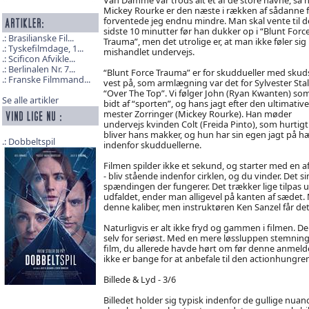
Mickey Rourke er den næste i rækken af sådanne f
forventede jeg endnu mindre. Man skal vente til d
sidste 10 minutter før han dukker op i “Blunt Forc
Brasilianske Fil...
Trauma”, men det utrolige er, at man ikke føler sig
Tyskefilmdage, 1...
mishandlet undervejs.
Scificon Afvikle...
Berlinalen Nr. 7...
“Blunt Force Trauma” er for skuddueller med skud
Franske Filmmand...
vest på, som armlægning var det for Sylvester Sta
“Over The Top”. Vi følger John (Ryan Kwanten) som
Se alle artikler
bidt af “sporten”, og hans jagt efter den ultimative
mester Zorringer (Mickey Rourke). Han møder
undervejs kvinden Colt (Freida Pinto), som hurtigt
bliver hans makker, og hun har sin egen jagt på 
Dobbeltspil
indenfor skudduellerne.
Filmen spilder ikke et sekund, og starter med en 
- bliv stående indenfor cirklen, og du vinder. Det
spændingen der fungerer. Det trækker lige tilpas
udfaldet, ender man alligevel på kanten af sædet. N
denne kaliber, men instruktøren Ken Sanzel får de
Naturligvis er alt ikke fryd og gammen i filmen. Den 
selv for seriøst. Med en mere løssluppen stemning
film, du allerede havde hørt om før denne anmelde
ikke er bange for at anbefale til den actionhungre
Billede & Lyd - 3/6
Billedet holder sig typisk indenfor de gullige nuan