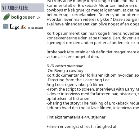
På trods af de mange forestillinger man end måt
kommer til alt er Brokeback Mountain historien om
cowboys må så grueligt meget igennem, at det hal
befinder sig i kernefamilien. Det er synd for ofre
Hvordan lever man videre i ulykke ? Disse spørgsmål
skal have hinanden Det kan blive noget af en opga
Kort opsummeret kan man koge filmens hovedtema n
konsekvenserne uden at se tilbage. Derudover: elsk
ligemeget om den anden part er af anden etnisk op
Brokeback Mountain er så definitivt meget mere e
vi kan alle lære noget af den.
DVD ekstra materiale
-On Being a cowboy
Kort dokumentar der forklarer lidt om hvordan s
-Directing from the Heart: Ang Lee
Ang Lee's egen vinkel på filmen
-From the script to screen. Interviews with Larr
Udover interviews med forfatteren bag historien, 
opfattelsen af historien
-Sharing the story: The making of Brokeback Mou
Lidt om hvad det tog at lave filmen, interviews me
Fint ekstramateriale 4/6 stjerner
Filmen er venligst stillet til rådighed af