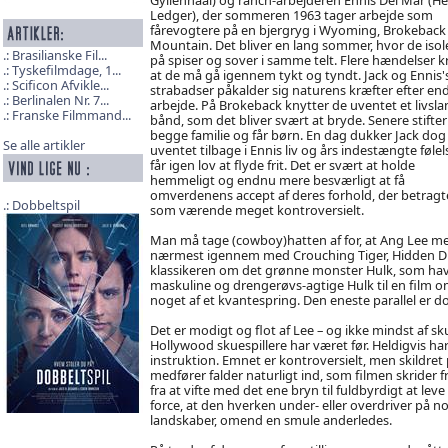
Ledger), der sommeren 1963 tager arbejde som
fårevogtere på en bjergryg i Wyoming, Brokeback
Mountain. Det bliver en lang sommer, hvor de isol
Brasilianske Fil...
på spiser og sover i samme telt. Flere hændelser 
Tyskefilmdage, 1...
at de må gå igennem tykt og tyndt. Jack og Ennis'
Scificon Afvikle...
strabadser påkalder sig naturens kræfter efter en
Berlinalen Nr. 7...
arbejde. På Brokeback knytter de uventet et livsla
Franske Filmmand...
bånd, som det bliver svært at bryde. Senere stifter
begge familie og får børn. En dag dukker Jack dog
Se alle artikler
uventet tilbage i Ennis liv og års indestængte følel
får igen lov at flyde frit. Det er svært at holde
hemmeligt og endnu mere besværligt at få
omverdenens accept af deres forhold, der betragt
Dobbeltspil
som værende meget kontroversielt.
Man må tage (cowboy)hatten af for, at Ang Lee me
nærmest igennem med Crouching Tiger, Hidden Dra
klassikeren om det grønne monster Hulk, som hav
maskuline og drengerøvs-agtige Hulk til en film 
noget af et kvantespring. Den eneste parallel er do
Det er modigt og flot af Lee – og ikke mindst af sku
Hollywood skuespillere har været før. Heldigvis h
instruktion. Emnet er kontroversielt, men skildre
medfører falder naturligt ind, som filmen skride
fra at vifte med det ene bryn til fuldbyrdigt at leve
force, at den hverken under- eller overdriver på no
landskaber, omend en smule anderledes.