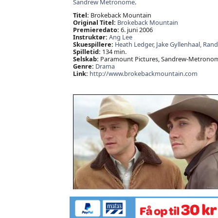
Sandrew Metronome
.
Titel:
Brokeback Mountain
Original Titel:
Brokeback Mountain
Premieredato:
6. juni 2006
Instruktør:
Ang Lee
Skuespillere:
Heath Ledger,
Jake Gyllenhaal,
Rand
Spilletid:
134 min.
Selskab:
Paramount Pictures, Sandrew-Metronom
Genre:
Drama
Link:
http://www.brokebackmountain.com