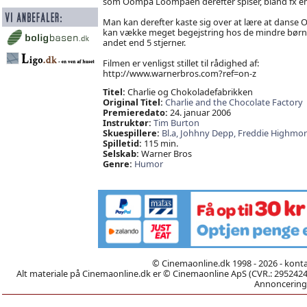
som Oompa Loompaen derefter spiser, bland fx en
Man kan derefter kaste sig over at lære at danse 
kan vække meget begejstring hos de mindre børn. J
andet end 5 stjerner.
Filmen er venligst stillet til rådighed af:
http://www.warnerbros.com?ref=on-z
Titel:
Charlie og Chokoladefabrikken
Original Titel:
Charlie and the Chocolate Factory
Premieredato:
24. januar 2006
Instruktør:
Tim Burton
Skuespillere:
Bl.a,
Johhny Depp,
Freddie Highmor
Spilletid:
115 min.
Selskab:
Warner Bros
Genre:
Humor
© Cinemaonline.dk 1998 - 2026 - kont
Alt materiale på Cinemaonline.dk er © Cinemaonline ApS (CVR.: 29524246)
Annoncering