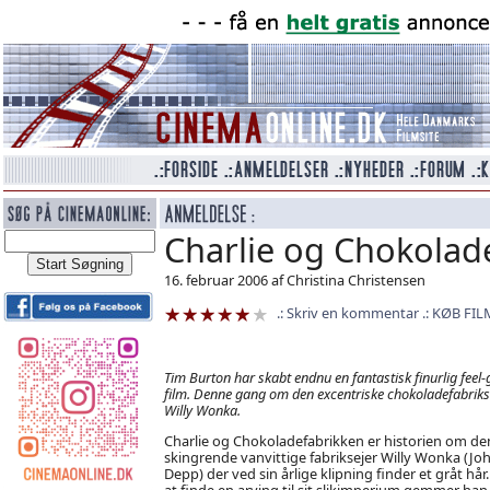
Charlie og Chokolad
16. februar 2006 af Christina Christensen
Skriv en kommentar
KØB FIL
Tim Burton har skabt endnu en fantastisk finurlig feel
film. Denne gang om den excentriske chokoladefabriks
Willy Wonka.
Charlie og Chokoladefabrikken er historien om de
skingrende vanvittige fabriksejer Willy Wonka (Jo
Depp) der ved sin årlige klipning finder et gråt hår.
at finde en arving til sit slikimperium gemmer han