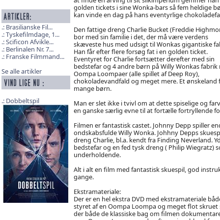
golden tickets i sine Wonka-bars så fem heldige b
kan vinde en dag på hans eventyrlige chokoladefa
Brasilianske Fil...
Den fattige dreng Charlie Bucket (Freddie Highmo
Tyskefilmdage, 1...
bor med sin familie i det, der må være verdens
Scificon Afvikle...
skæveste hus med udsigt til Wonkas gigantiske fab
Berlinalen Nr. 7...
Han får efter flere forsøg fat i en golden ticket.
Franske Filmmand...
Eventyret for Charlie fortsætter derefter med sin
bedstefar og 4 andre børn på Willy Wonkas fabrik
Se alle artikler
Oompa Loompaer (alle spillet af Deep Roy),
chokoladevandfald og meget mere. Et ønskeland 
mange børn.
Dobbeltspil
Man er slet ikke i tvivl om at dette spiselige og 
en ganske særlig evne til at fortælle fortryllende 
Filmen er fantastisk castet. Johnny Depp spiller en
ondskabsfulde Willy Wonka. Johhny Depps skuesp
dreng Charlie, bl.a. kendt fra Finding Neverland. Y
bedstefar og en fed tysk dreng ( Philip Wiegratz) s
underholdende.
Alt i alt en film med fantastisk skuespil, god instr
gange.
Ekstramateriale:
Der er en hel ekstra DVD med ekstramateriale båd
styret af en Oompa Loompa og meget flot skruet sa
der både de klassiske bag om filmen dokumentarer