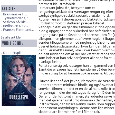
nærmest klaustrofobisk.
Et markant jobskifte, bestyrer Tom et
rengøringsselskab, der varetager rengøring efter
Brasilianske Fil...
særligt synlige dødsfald, specielt brutale mord.
Tyskefilmdage, 1...
Rutinen, en små depression, og blakket fortid, sam
Scificon Afvikle...
uforløst forhold til datteren præger billedet.
Berlinalen Nr. 7...
Vendepunktet, en ganske almindelig rutine opgave
Franske Filmmand...
blodig opgør, der med sikkerhed har haft døden 
udgangsfase på en fashionabel adresse. Tom får fj
Se alle artikler
alle spor, men glemmer at aflevere nøglen tilbage
vender tilbage senere med nøglen, og bliver foru
over et fødselsdagsselskab, hvor kvinden, til den
der nu er meldt savnet, ikke virker berørt overhov
Dobbeltspil
og helt uvidende om at der har været et rengøring
Tom indser at han selv har fjernet alle spor fra et
planlagt fælde.
For at rense sig selv opsøger han en gammel ven fra
Samtidig er sagen havnet i hænderne på den beryg
midler i brug for at fremme opklaringerne. Alt pege
Skuespillet er på det jævne, i forhold til de særdele
Robert Forsters minimale birolle, og også svær at
snøvler i filmen, om det er en del af hans rolle, f
rengøringsmidler der må tages i brug for få den hv
Der er underligt tomt i filmen, støj udenfor selve 
men det giver en unaturlig dynamik i denne film,
Instruktøren, den finske Renny Harlin, som topp
har bestemt antydningen i denne som lige misser de
skabet. Bare lidt mindre film i filmen tak.