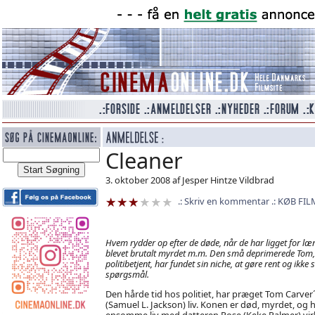
Cleaner
3. oktober 2008 af Jesper Hintze Vildbrad
Skriv en kommentar
KØB FIL
Hvem rydder op efter de døde, når de har ligget for læn
blevet brutalt myrdet m.m. Den små deprimerede Tom,
politibetjent, har fundet sin niche, at gøre rent og ikke st
spørgsmål.
Den hårde tid hos politiet, har præget Tom Carver
(Samuel L. Jackson) liv. Konen er død, myrdet, og 
ensomme liv med datteren Rose (Keke Palmer) vir