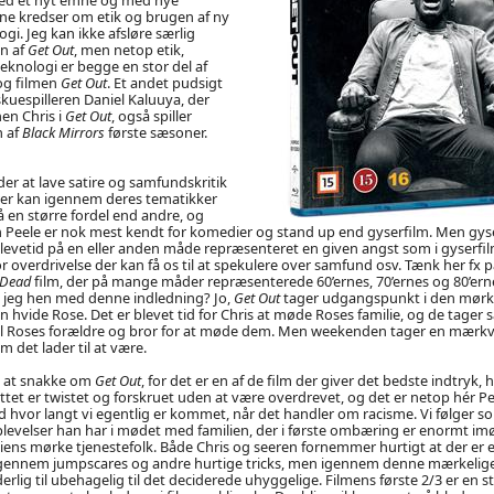
ne kredser om etik og brugen af ny
gi. Jeg kan ikke afsløre særlig
n af
Get Out
, men netop etik,
eknologi er begge en stor del af
g filmen
Get Out
. Et andet pudsigt
kuespilleren Daniel Kaluuya, der
en Chris i
Get Out
, også spiller
n af
Black Mirrors
første sæsoner.
der at lave satire og samfundskritik
er kan igennem deres tematikker
 en større fordel end andre, og
n Peele er nok mest kendt for komedier og stand up end gyserfilm. Men gy
evetid på en eller anden måde repræsenteret en given angst som i gyserfilm
 overdrivelse der kan få os til at spekulere over samfund osv. Tænk her fx
 Dead
film, der på mange måder repræsenterede 60’ernes, 70’ernes og 80’ernes
l jeg hen med denne indledning? Jo,
Get Out
tager udgangspunkt i den mørke
 hvide Rose. Det er blevet tid for Chris at møde Roses familie, og de tage
l Roses forældre og bror for at møde dem. Men weekenden tager en mærkv
om det lader til at være.
t at snakke om
Get Out
, for det er en af de film der giver det bedste indtryk,
tet er twistet og forskruet uden at være overdrevet, og det er netop hér Pe
hvor langt vi egentlig er kommet, når det handler om racisme. Vi følger s
oplevelser han har i mødet med familien, der i første ombæring er enormt
ens mørke tjenestefolk. Både Chris og seeren fornemmer hurtigt at der er et 
igennem jumpscares og andre hurtige tricks, men igennem denne mærkelig
erlig til ubehagelig til det deciderede uhyggelige. Filmens første 2/3 er en