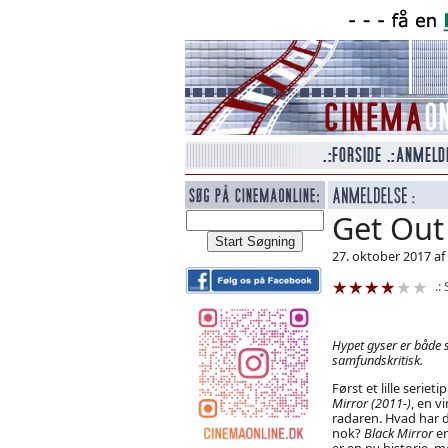
Get Out
27. oktober 2017 a
Hypet gyser er både 
samfundskritisk.
Først et lille serieti
Mirror (2011-)
, en v
radaren. Hvad har
nok?
Black Mirror
er
er en ny historie,