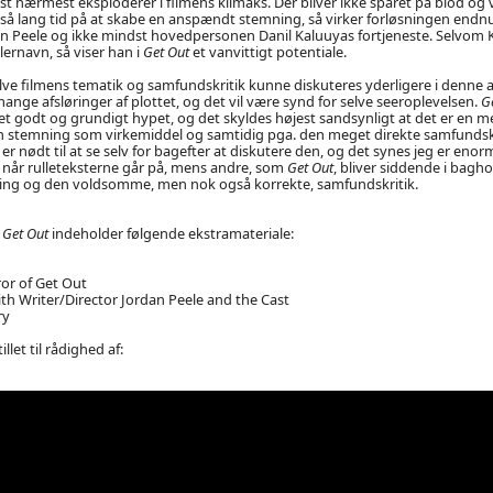
idst nærmest eksploderer i filmens klimaks. Der bliver ikke sparet på blod og
 så lang tid på at skabe en anspændt stemning, så virker forløsningen endnu
an Peele og ikke mindst hovedpersonen Danil Kaluuyas fortjeneste. Selvom 
lernavn, så viser han i
Get Out
et vanvittigt potentiale.
selve filmens tematik og samfundskritik kunne diskuteres yderligere i denne
mange afsløringer af plottet, og det vil være synd for selve seeroplevelsen.
G
t godt og grundigt hypet, og det skyldes højest sandsynligt at det er en 
in stemning som virkemiddel og samtidig pga. den meget direkte samfundsk
 nødt til at se selv for bagefter at diskutere den, og det synes jeg er enor
 når rulleteksterne går på, mens andre, som
Get Out
, bliver siddende i bagh
ng og den voldsomme, men nok også korrekte, samfundskritik.
f
Get Out
indeholder følgende ekstramateriale:
ror of Get Out
th Writer/Director Jordan Peele and the Cast
ry
illet til rådighed af: