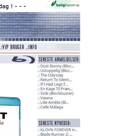
Dust Bunny (Bloc...
Ustoppelig (Bloc...
The Odyssey
Return To Silent...
If I Had Legs I’...
En Kage Til Præs...
Sirât (Blockbuster)
Vaiana
Lille Amélie (Bl...
Calle Málaga
KLOVN FOREVER tr...
Blade Runner 2: ...