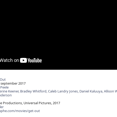
 Out
 september 2017
 Peele
erine Keener,
Bradley Whitford,
Caleb Landry Jones,
Daniel Kaluuya,
Allison 
nderson
Productions, Universal Pictures, 2017
ler
uphe.com/movies/get-out