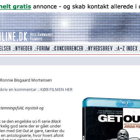
f Ronnie Bisgaard Mortensen
Skriv en kommentar
KØB FILMEN HER
stemningsfuld, mystisk og
p: se den engelske sci-fi serie
Black
irkelig god serie der er gået under
 den med
Get Out
at gøre, tænker du
 en antologiserie, hvor hvert afsnit
 med et nyt emne og med nye