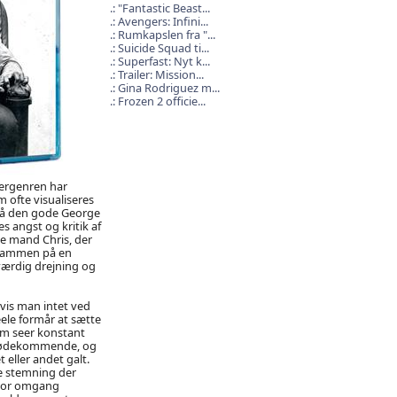
"Fantastic Beast...
Avengers: Infini...
Rumkapslen fra "...
Suicide Squad ti...
Superfast: Nyt k...
Trailer: Mission...
Gina Rodriguez m...
Frozen 2 officie...
sergenren har
 ofte visualiseres
 på den gode George
 angst og kritik af
 mand Chris, der
r sammen på en
ærdig drejning og
 hvis man intet ved
ele formår at sætte
om seer konstant
 imødekommende, og
eller andet galt.
e stemning der
 stor omgang