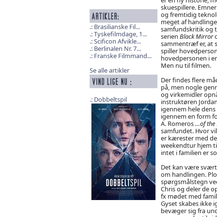
skuespillere. Emner
og fremtidig teknolo
meget af handlinge
Brasilianske Fil...
samfundskritik og t
Tyskefilmdage, 1...
serien
Black Mirror
o
Scificon Afvikle...
sammentræf er, at s
Berlinalen Nr. 7...
spiller hovedperson
Franske Filmmand...
hovedpersonen i e
Men nu til filmen.
Se alle artikler
Der findes flere må
på, men nogle genr
og virkemidler opnå
Dobbeltspil
instruktøren Jorda
igennem hele dens l
igennem en form for
A. Romeros
…of the
samfundet. Hvor vi
er kærester med den
weekendtur hjem ti
intet i familien er s
Det kan være svær
om handlingen. Plot
spørgsmålstegn ved 
Chris og deler de 
fx mødet med famili
Gyset skabes ikke 
bevæger sig fra und