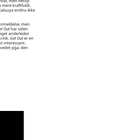
 vold, men netop
 mere kraftfuldt.
Kaluuya endnu ikke
 anmeldelse, men
et Out
har siden
meget anderledes
ritik.
Get Out
er en
mt interessant.
ovedet pga. den