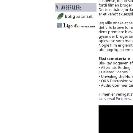
suspense, der til s
fordi filmen bruger
Dette er både Jord
er et kendt skuespil
Jeg ville ønske at 
det ville kræve for 
dens premiere bleve
gyser der bruger s
oplevelse som man er
Nogle film er glemt
ubehagelige stemni
Ekstramateriale
Blu-Ray udgaven a
• Alternate Ending
• Deleted Scenes
• Unveiling the Hor
• Q&A Discussion wi
• Audio Commenta
Filmen er venligst st
Universal Pictures
.