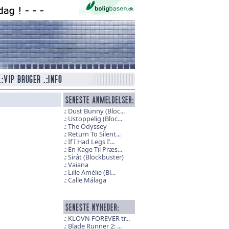
Dust Bunny (Bloc...
Ustoppelig (Bloc...
The Odyssey
Return To Silent...
If I Had Legs I’...
En Kage Til Præs...
Sirât (Blockbuster)
Vaiana
Lille Amélie (Bl...
Calle Málaga
KLOVN FOREVER tr...
Blade Runner 2: ...