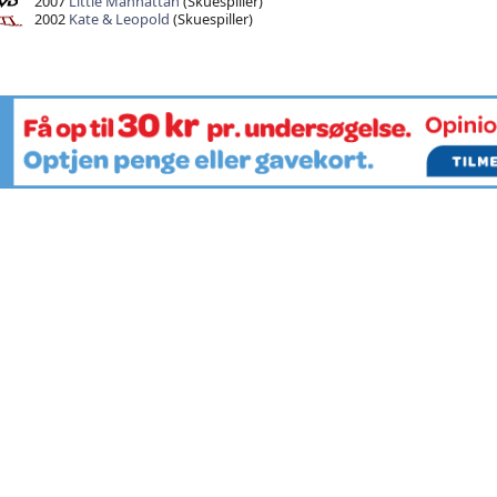
2007
Little Manhattan
(Skuespiller)
2002
Kate & Leopold
(Skuespiller)