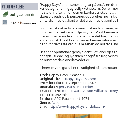
”Happy Days” er en serie der gror på en. Allerede 
kendetegner en rigtig vellykket sitcom. Der er mo
nostalgi i luften, men den er kærlig og letbenet, til
skuespil, pudsige bipersoner, gode jokes, ironisk d
er færdig med et afsnit er det altid med et smil på
I og med at det er første sæson af en lang serie, 
hvis man har set serien i fjernsynet. Mest bemærke
mere dominerende end det er tilfældet her, men og
anden og at Arnold aldrig ses er bemærkelsesvædi
der hvor de fleste kan huske serien og allerede i
Det er et opløftende gensyn der fuldt lever op til
gensyn. Billede- og lydsiden er også fin udgivelses 
bonusmateriale overhovedet er.
Filmen er venligst stillet til rådighed af Paramou
Titel:
Happy Days - Season 1
Original Titel:
Happy Days - Season 1
Premieredato:
11. september 2007
Instruktør:
Jerry Paris,
Mel Ferber
Skuespillere:
Ron Howard,
Anson Williams,
Henry
Spilletid:
392 min.
Selskab:
ABC, Paramount, 1974
Genre:
Action
Link:
http://www.happydaysfanclub.com/