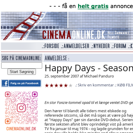
Happy Days - Season
25. september 2007 af Michael Panduro
Skriv en kommentar
KØB FIL
En stor Fonzie-tommel opad til et længe ventet DVD-g
Den hører til blandt alle tiders mest elskede og
refererede sitcoms, så det må siges at være på høj
at ”Happy Days” gør sin danske DVD-debut. Serien
første seksten afsnit blev oprindeligt vist på amer
TV fra januar til maj 1974 – og lagde grunden for e
serie der ville holde ikke mindre end elleve sæsone