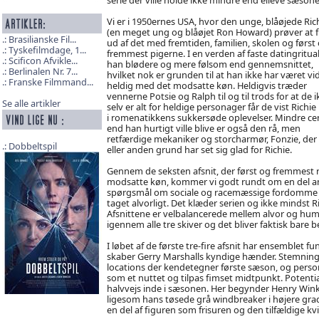
Vi er i 1950ernes USA, hvor den unge, blåøjede Ric
(en meget ung og blåøjet Ron Howard) prøver at 
Brasilianske Fil...
ud af det med fremtiden, familien, skolen og først
Tyskefilmdage, 1...
fremmest pigerne. I en verden af faste datingritual
Scificon Afvikle...
han blødere og mere følsom end gennemsnittet,
Berlinalen Nr. 7...
hvilket nok er grunden til at han ikke har været vi
Franske Filmmand...
heldig med det modsatte køn. Heldigvis træder
vennerne Potsie og Ralph til og til trods for at de i
Se alle artikler
selv er alt for heldige personager får de vist Richie
i romenatikkens sukkersøde oplevelser. Mindre ce
end han hurtigt ville blive er også den rå, men
retfærdige mekaniker og storcharmør, Fonzie, der 
Dobbeltspil
eller anden grund har set sig glad for Richie.
Gennem de seksten afsnit, der først og fremmest 
modsatte køn, kommer vi godt rundt om en del a
spørgsmål om sociale og racemæssige fordomme berø
taget alvorligt. Det klæder serien og ikke mindst Ri
Afsnittene er velbalancerede mellem alvor og humor
igennem alle tre skiver og det bliver faktisk bare 
I løbet af de første tre-fire afsnit har ensemblet f
skaber Gerry Marshalls kyndige hænder. Stemning
locations der kendetegner første sæson, og pers
som et nuttet og tilpas fimset midtpunkt. Potential
halvvejs inde i sæsonen. Her begynder Henry Winkle
ligesom hans tøsede grå windbreaker i højere grad l
en del af figuren som frisuren og den tilfældige k