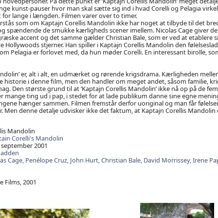
o hovedpersoner. På dette punkt er ‘Kaptajn Corellis Mandolin’ meget detalje
ange kunst-pauser hvor man skal sætte sig ind i hvad Corelli og Pelagia virkeli
t for lange i længden. Filmen varer over to timer.
orstås som om Kaptajn Corellis Mandolin ikke har noget at tilbyde til det br
t og spændende de smukke kærligheds scener imellem. Nicolas Cage giver d
æske accent og det samme gælder Christian Bale, som er ved at etablere si
te Hollywoods stjerner. Han spiller i Kaptajn Corellis Mandolin den følelsesl
Pelagia er forlovet med, da hun møder Corelli. En interessant birolle, som
andolin’ er, alt i alt, en udmærket og rørende krigsdrama. Kærligheden mellem
 historie i denne film, men den handler om meget andet, såsom familie, kr
mag. Den største grund til at ‘Kaptajn Corellis Mandolin’ ikke nå op på de fem 
er mange ting ud i pap, i stedet for at lade publikum danne sine egne meni
ngene hænger sammen. Filmen fremstår derfor uoriginal og man får følelsen
. Men denne detalje udvisker ikke det faktum, at Kaptajn Corellis Mandolin e
lis Mandolin
ain Corelli's Mandolin
 september 2001
Madden
las Cage,
Penélope Cruz,
John Hurt,
Christian Bale,
David Morrissey,
Irene Pa
 Films, 2001