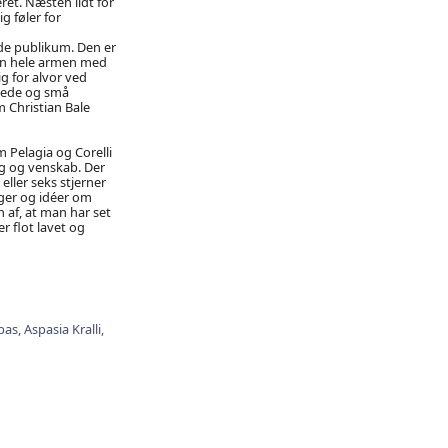
ret. Næsten lidt for
g føler for
ede publikum. Den er
en hele armen med
g for alvor ved
adede og små
 Christian Bale
 Pelagia og Corelli
ig og venskab. Der
eller seks stjerner
nger og idéer om
 af, at man har set
r flot lavet og
pas,
Aspasia Kralli,