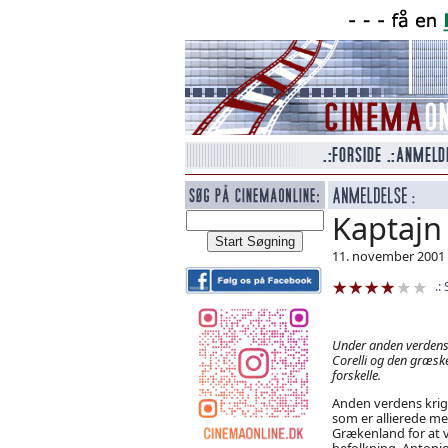
Kaptajn 
11. november 2001 
Under anden verdensk
Corelli og den græsk
forskelle.
Anden verdens krig 
som er allierede med
Grækenland for at 
befolkning. Antonio C