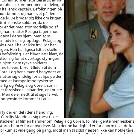
operahuse, kommer med sin deling til
m italiensk kaptajn. Befolkningen på
tion-bundet og har levet på den
 år. De bryder sig ikke om krigen
e italienske soldater, da de
or er det med stor modvilje og af
g hans datter Pelagia tager imod
m gæst i deres hjem. Men som
n udvikler sig, opdager Pelagia og
o Corelli heller ikke frivilligt har
rigen. Han har ligeså lidt at skulle
befolkning. Det bliver især klart, da
tter sig for at overtage styringen
e hjem. Som tyske soldater
 til øen, bliver tilliden til dem
Corelli og hans mænd begynder at
eslutter sig endelig for at hjælpe den
 med at kæmpe imod tyskerne.
arlig og Pelagia og Corelli, som i
et forelskede i hinanden, er knuste
s. Men de er nødt til at sige farvel,
 nogensinde kommer til at se
n fylder en del i dens handling,
Corellis Mandolin’ sig mest til de
rstedelen af filmen handler om Pelagia og Corelli, to intelligente mennesker 
store chancer for at overleve. Men denne kærlighed er for enorm til at de k
likum at vide gang på gang, indtil man til sidst næsten ikke kan holde tårer