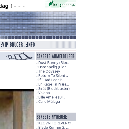
Dust Bunny (Bloc...
Ustoppelig (Bloc...
The Odyssey
Return To Silent...
If I Had Legs I’...
En Kage Til Præs...
Sirât (Blockbuster)
Vaiana
Lille Amélie (Bl...
Calle Málaga
KLOVN FOREVER tr...
Blade Runner 2: ...