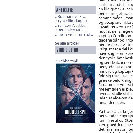
spillet mandolin i 
en lille græsk ø, so
øen er meget tradi
Brasilianske Fil...
samme måde i mange
Tyskefilmdage, 1...
og accepterer ikke d
Scificon Afvikle...
invaderer øen. Derf
Berlinalen Nr. 7...
nød, at øens læge o
Franske Filmmand...
kaptajn Corelli so
dagene går og krige
Se alle artikler
hendes far, at Antoni
valgt at tage del i k
have sagt som øens 
den tyske hær beslu
Dobbeltspil
og sende italienern
begynder at ankomme
mindre og kaptajn 
føle sig truet. De b
græske befolkning
Situation er yderst f
mellemtiden er blev
over at skulle skille
uden at vide om de
hinanden igen.
På trods af at krige
henvender ‘Kaptajn 
feminine af os. Stø
kærlighed ikke har 
det får man som pub