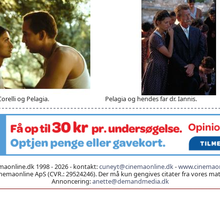
orelli og Pelagia.
Pelagia og hendes far dr. Iannis.
aonline.dk 1998 - 2026 - kontakt:
cuneyt@cinemaonline.dk
-
www.cinemaon
emaonline ApS (CVR.: 29524246). Der må kun gengives citater fra vores mater
Annoncering:
anette@demandmedia.dk