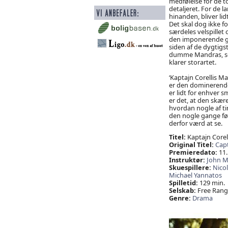
medfølelse for de t
detaljeret. For de l
hinanden, bliver lid
Det skal dog ikke f
særdeles velspille
den imponerende gr
siden af de dygtigs
dumme Mandras, som 
klarer storartet.
‘Kaptajn Corellis M
er den dominerende
er lidt for enhver s
er det, at den skær
hvordan nogle af ti
den nogle gange før
derfor værd at se.
Titel:
Kaptajn Corel
Original Titel:
Capt
Premieredato:
11.
Instruktør:
John 
Skuespillere:
Nico
Michael Yannatos
Spilletid:
129 min.
Selskab:
Free Range
Genre:
Drama