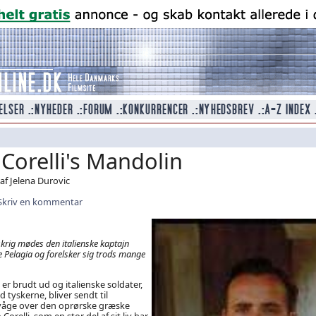
Corelli's Mandolin
af Jelena Durovic
Skriv en kommentar
rig mødes den italienske kaptajn
e Pelagia og forelsker sig trods mange
er brudt ud og italienske soldater,
 tyskerne, bliver sendt til
våge over den oprørske græske
orelli, som en stor del af sit liv har