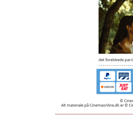
det forelskede par:C
© Cinem
Alt materiale på Cinemaonline.dk er © Cin