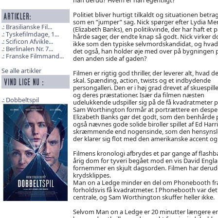
Politiet bliver hurtigt tilkaldt og situationen betra
som en ”jumper” sag. Nick spørger efter Lydia Me
Brasilianske Fil...
(Elizabeth Banks), en politikvinde, der har haft et p
Tyskefilmdage, 1...
hårde sager, der endte knap så godt. Nick virker d
Scificon Afvikle...
ikke som den typiske selvmordskandidat, og hvad
Berlinalen Nr. 7...
det også, han holder øje med over på bygningen 
Franske Filmmand...
den anden side af gaden?
Se alle artikler
Filmen er rigtig god thriller, der leverer alt, hvad d
skal. Spænding, action, twists og et indbydende
persongalleri. Den er i høj grad drevet af skuespill
og deres præstationer. Især da filmen næsten
Dobbeltspil
udelukkende udspiller sig på de få kvadratmeter på 
Sam Worthington formår at portrættere en despera
Elizabeth Banks gør det godt, som den benhårde p
også nævnes gode solide biroller spillet af Ed Har
skræmmende end nogensinde, som den hensynsløse D
der klarer sig flot med den amerikanske accent og
Filmens kronologi afbrydes et par gange af flashbac
årig dom for tyveri begået mod en vis David Engl
fornemmer en skjult dagsorden. Filmen har derudo
krydsklippes.
Man on a Ledge minder en del om Phonebooth fra 2
forholdsvis få kvadratmeter. I Phonebooth var det o
centrale, og Sam Worthington skuffer heller ikke.
Selvom Man on a Ledge er 20 minutter længere end