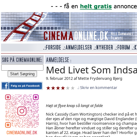
Med Livet Som Indsa
9. februar 2012 af Mette Frydenvang Bjerg
Skriv en kommentar
Højt at flyve knap så langt at falde
Nick Cassidy (Sam Wortington) checker ind på et h
der ejes af den rige og mægtige David Englander 
Harris), hvor han bestiller roomservice og champa
Han åbner herefter vinduet og stiller sig derefter 
kanten af 22. etage. Hvad laver han der? Hvorfor g
han derud? Hvem er han egentligt?