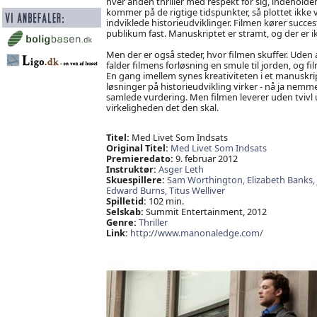
hver anden thriller med respekt for sig, indeholder
kommer på de rigtige tidspunkter, så plottet ikke v
indviklede historieudviklinger. Filmen kører succe
publikum fast. Manuskriptet er stramt, og der er ikk
Men der er også steder, hvor filmen skuffer. Uden
falder filmens forløsning en smule til jorden, og f
En gang imellem synes kreativiteten i et manusk
løsninger på historieudvikling virker - nå ja nemm
samlede vurdering. Men filmen leverer uden tvivl u
virkeligheden det den skal.
Titel:
Med Livet Som Indsats
Original Titel:
Med Livet Som Indsats
Premieredato:
9. februar 2012
Instruktør:
Asger Leth
Skuespillere:
Sam Worthington,
Elizabeth Banks,
Edward Burns,
Titus Welliver
Spilletid:
102 min.
Selskab:
Summit Entertainment, 2012
Genre:
Thriller
Link:
http://www.manonaledge.com/