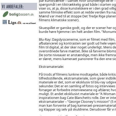
par kunstværker – uanset hvor uvurderlige de er –
spørgsmål i en tilstrækkelig grad både i starten 
viser os, at ja, disse kunstelskere er i den grad vil
samme filmiske effekt som at redde verden fra na
Mænd var med til at stoppe Det Tredje Rige plane
filmens klimatiske scener).
Skuespillet er ganske godt, og der er scener her o
burde høre hjemme i en helt anden film. ”Monum
Blu-Ray: Dagslysscenerne, som er filmet med film, 
afbalanceret og kontrasten ser godt ud hele vejen 
film til digital, at der sker noget underligt. Mens 
overordnede farve mættet. Ikke så farverne blomst
De sorte niveauer er anstændige, men ikke fremra
er sløret, mens kameraet panorerer fra den ene sid
Ekstramateriale:
På trods af filmens lunkne modtagelse, både krit
tilfredsstillende, ekstramateriale, som giver ind
materiale er det, som er eksklusiv til blu-ray udg
sekunder. Det er en samling af fotos og interviews 
forsøger at forbedre interviewsene og afslører, h
muligt. Et andet eksklusivt materiale er ”A Woma
inspirationen bag Cate Blanchetts rolle. Der er in
ekstramaterialer – ”George Clooney’s mission” (5 mi
man kan forvente af bag kameraet-pressemateriale o
og klapper sig selv på skuldrene. Derudover får vi to