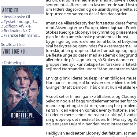
sentimental affære om en fascinerende sand histo
om Hitlers dagsorden og de usandsynlige helte, 
forpurrede en særegen del af den dagsorden.
Brasilianske Fil...
Tyskefilmdage, 1...
Imens de Allieredes styrker fortsætter deres frem
Scificon Afvikle...
mod Aksemagterne i Europa, bliver løjtnant Frank
Berlinalen Nr. 7...
Stokes (George Clooney) bekymret og præsentere
Franske Filmmand...
plan for den amerikanske præsident: at kunst,
bygninger og andre elementer af kulturel betydn
Se alle artikler
skal beskyttes og genvindes fra Aksemagterne. H
foreslår, at en gruppe soldater bør påtage sig opg
De fleste unge soldater med akademisk baggrund
allerede ude på slagmarken, så Stokes danner en
Dobbeltspil
gruppe med syv kunsteksperter, forskere, arkitekte
sejl mod Normandiet under ”Monumenternes Mæ
En vigtig brik i deres puslespil er en tidligere mus
Hun har set mange af kunstværkerne blive fordelt 
Granger (Matt Damon) i håb om at hun vil afsløre
Visuelt set er filmen ganske tiltalende, og Clooney 
Selvom nogle af baggrundselementerne ser for comp
manuskriptet og strukturen, som jeg har problemer
Først vil den være en komisk eventyrhistorie, andr
til tider et mere seriøst og realistisk blik på, hv
sin gruppe op det meste af tiden. Bill Murray og
og især Jean Dujardin har den mest interessante 
Heldigvis værdsætter Clooney det faktum, at mange 