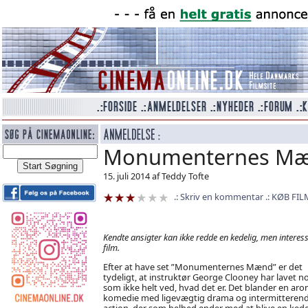
Monumenternes M
15. juli 2014 af Teddy Tofte
Skriv en kommentar
KØB FIL
Kendte ansigter kan ikke redde en kedelig, men interess
film.
Efter at have set ”Monumenternes Mænd” er det
tydeligt, at instruktør George Clooney har lavet n
som ikke helt ved, hvad det er. Det blander en aro
komedie med ligevægtig drama og intermitteren
action, der som helhed ender med at blive en kede