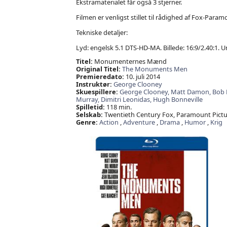
Ekstramaterialet får også 3 stjerner.
Filmen er venligst stillet til rådighed af Fox-Param
Tekniske detaljer:
Lyd: engelsk 5.1 DTS-HD-MA. Billede: 16:9/2.40:1. U
Titel:
Monumenternes Mænd
Original Titel:
The Monuments Men
Premieredato:
10. juli 2014
Instruktør:
George Clooney
Skuespillere:
George Clooney,
Matt Damon,
Bob 
Murray,
Dimitri Leonidas,
Hugh Bonneville
Spilletid:
118 min.
Selskab:
Twentieth Century Fox, Paramount Pictu
Genre:
Action
,
Adventure
,
Drama
,
Humor
,
Krig