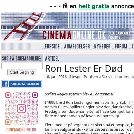
Ron Lester Er Død
18. juni 2016 af
Jesper Poulsen
Skriv en komment
Spillets Regler-stjernen blev 45 år gammel
I 1999 brød Ron Lester igennem som Billy Bob i fi
Varsity Blues (Spillets Regler blev den danske titel)
Fredag aften døde han efter at have kæmpet for sit 
flere måneder oven på lever- og nyresvigt.
Flere medier påpeger at det skete på et hospice, h
familien valgte at slukke for Lesters respirator, da
tilstand blot forværredes. Lester var i en lang årr