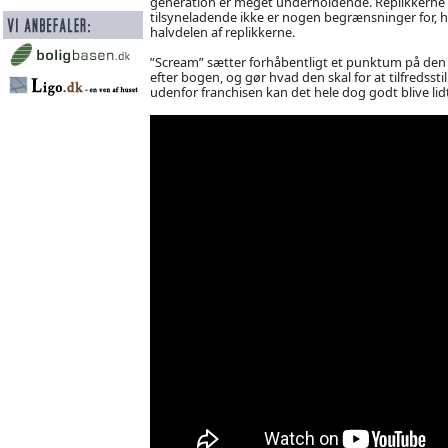
generation er meget underholdende. Replikkerne e
tilsyneladende ikke er nogen begrænsninger for, 
halvdelen af replikkerne.
”Scream” sætter forhåbentligt et punktum på den 2
efter bogen, og gør hvad den skal for at tilfredsstil
udenfor franchisen kan det hele dog godt blive lid