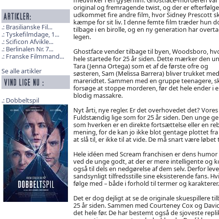
original og fremragende twist, og der er efterfølg
udkommet fire andre film, hvor Sidney Prescott sk
kæmpe for sit liv. I denne femte film træder hun d
Brasilianske Fil...
tilbage i en birolle, og en ny generation har overt
Tyskefilmdage, 1...
legen.
Scificon Afvikle...
Berlinalen Nr. 7...
Ghostface vender tilbage til byen, Woodsboro, hv
Franske Filmmand...
hele startede for 25 år siden. Dette mærker den u
Tara (Jenna Ortega) som et af de første ofre og
Se alle artikler
søsteren, Sam (Melissa Barrera) bliver trukket med 
mareridtet. Sammen med en gruppe teenagere, sk
forsøge at stoppe morderen, før det hele ender i 
blodig massakre.
Dobbeltspil
Nyt årti, nye regler. Er det overhovedet det? Vore
Fuldstændig lige som for 25 år siden. Den unge ge
som hverken er en direkte fortsættelse eller en re
mening, for de kan jo ikke blot gentage plottet 
at slå til, er ikke til at vide. De må snart være løbe
Hele idéen med Scream franchisen er dens humor og
ved de unge godt, at der er mere intelligente og k
også til dels en nedgørelse af dem selv. Derfor lever
sandsynligt tilfredsstille sine eksisterende fans. H
følge med – både i forhold til termer og karakterer.
Det er dog dejligt at se de originale skuespillere 
25 år siden. Sammen med Courteney Cox og David
det hele før. De har bestemt også de sjoveste replik