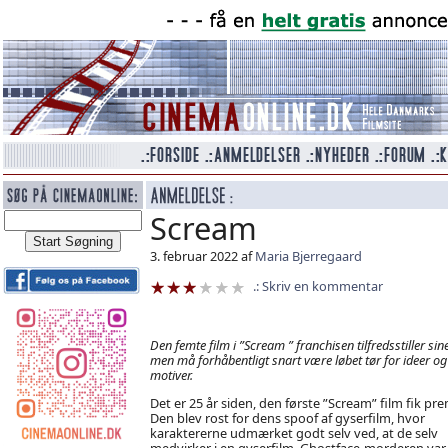
Scream
3. februar 2022 af
Maria Bjerregaard
Skriv en kommentar
Den femte film i ”Scream ” franchisen tilfredsstiller sin
men må forhåbentligt snart være løbet tør for ideer og
motiver.
Det er 25 år siden, den første ”Scream” film fik pre
Den blev rost for dens spoof af gyserfilm, hvor
karaktererne udmærket godt selv ved, at de selv
medvirker i en gyserfilm. Ghostface-morderen var