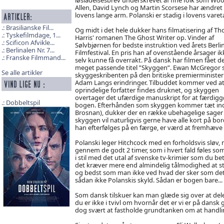
Allen, David Lynch og Martin Scorsese har ændret
lovens lange arm. Polanski er stadig i lovens vare
Brasilianske Fil...
Og midt i det hele dukker hans filmatisering af T
Tyskefilmdage, 1...
Harris' romanen The Ghost Writer op. Vinder af
Scificon Afvikle...
Sølvbjørnen for bedste instruktion ved årets Berli
Berlinalen Nr. 7...
Filmfestival. En pris han af ovenstående årsager ik
Franske Filmmand...
selv kunne få overrakt. På dansk har filmen fået d
meget passende titel ”Skyggen”. Ewan McGregor sp
Se alle artikler
skyggeskribenten på den britiske premierminister
Adam Langs erindringer. Tilbuddet kommer ved a
oprindelige forfatter findes druknet, og skyggen
overtager det ufærdige manuskript for at færdigg
Dobbeltspil
bogen. Efterhånden som skyggen kommer tæt ind på 
Brosnan), dukker der en række ubehagelige sager fr
skyggen vil naturligvis gerne have alle kort på bor
han efterfølges på en færge, er værd at fremhæve 
Polanski leger Hitchcock med en forholdsvis sløv, 
gennem de godt 2 timer, som i hvert fald føles som
i stil med det utal af svenske tv-krimier som du bet
det kræver mere end almindelig tålmodighed at stå
og bedst som man ikke ved hvad der sker som det n
sådan ikke Polanskis skyld. Sådan er bogen bare...
Som dansk tilskuer kan man glæde sig over at dele
du er ikke i tvivl om hvornår det er vi er på dans
dog svært at fastholde grundtanken om at handlin