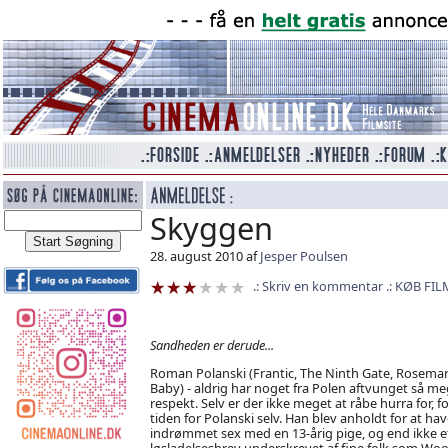
Skyggen
28. august 2010 af
Jesper Poulsen
Skriv en kommentar
KØB FIL
Sandheden er derude...
Roman Polanski (Frantic, The Ninth Gate, Rosemar
Baby) - aldrig har noget fra Polen aftvunget så m
respekt. Selv er der ikke meget at råbe hurra for, fo
tiden for Polanski selv. Han blev anholdt for at hav
indrømmet sex med en 13-årig pige, og end ikke e
løsladelsesbrev underskrevet af fine folk som Wo