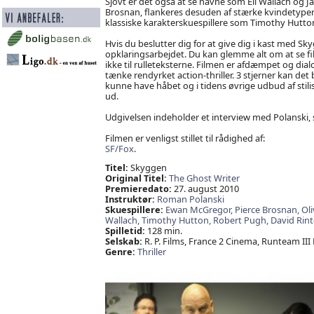
Sjovt er det også at se navne som Eli Wallach og
Brosnan, flankeres desuden af stærke kvindetyper so
klassiske karakterskuespillere som Timothy Hutto
Hvis du beslutter dig for at give dig i kast med Sk
opklaringsarbejdet. Du kan glemme alt om at se f
ikke til rulleteksterne. Filmen er afdæmpet og dial
tænke rendyrket action-thriller. 3 stjerner kan det
kunne have håbet og i tidens øvrige udbud af stilis
ud.
Udgivelsen indeholder et interview med Polanski, 
Filmen er venligst stillet til rådighed af:
SF/Fox
.
Titel:
Skyggen
Original Titel:
The Ghost Writer
Premieredato:
27. august 2010
Instruktør:
Roman Polanski
Skuespillere:
Ewan McGregor,
Pierce Brosnan,
Oli
Wallach,
Timothy Hutton,
Robert Pugh,
David Rint
Spilletid:
128 min.
Selskab:
R. P. Films, France 2 Cinema, Runteam III
Genre:
Thriller