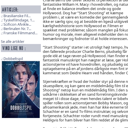
fantastiske William H. Macy i hovedrollen, og natur
at finde en balance imellem det onde og gode
Hollywood. Dog har ”Start Shooting” et kæmpe
Brasilianske Fil...
problem i, at være en komedie der gennemgående
Tyskefilmdage, 1...
ikke er særlig sjov, og at besidde en ligeså utilgivel
Scificon Afvikle...
kærlighedshistorie som Hollywood er. Filmen er
Berlinalen Nr. 7...
spækket med problemer, såsom manglen på fokus
Franske Filmmand...
humor og morale, men alligevel indeholder den n
bemærkninger og fodnoter til at holde interessen.
Se alle artikler
”Start Shooting” starter i et utroligt højt tempo, h
den fallerede producer Charlie Berns, pludselig får
gode idé at tage røven på Hollywood. Han finder e
Dobbeltspil
fantastisk manuskript han nægter at læse, gør Hol
actionstjerne vil have hovedrollen, og pludselig 
optagelserne på en af jordens dårligste men fint i
kammerat som Deidre Hearn ved hånden, finder Cha
Stjernekræften er hvad der holder styr på denne n
skuespillere, og kan gøre en middelmådig film til 
Shooting” netop kun en middelmådig film. I den 
udkårne i skikkelsen af en sand forretningskvinde
meget til i disse dage, men hendes talent er bibehold
spiller rollen som actionstjernen Bobby Mason, o
afroamerikansk jøde, men han har ikke evnerne til
Schachter er en sand Tv-films instruktør, og selvom
fortjeneste. Schachter roder rundt med manuskrip
Heldigvis for ham bliver han film reddet af de gli