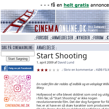
Start Shooting
1. april 2009 af
David Lund
Skriv en kommentar
KØB FIL
En rodet film der reddes af indblik og en veloplagt Will
Macy.
Hollywood er ofte blevet skildret som ond og utilg
i film før, så ”Start Shooting” er ikke nogen
revolutionerende film. Det der dog fungerer for f
her, er at have en så skæv karakter som producer
Charlie Berns der bliver skildret til perfektion af de