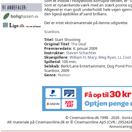
Som et indblik i Hollywoods korrupte verden, er ”St
Som et nytænkende værk med en stærk pointe og 
Alligevel er man godt underholdt hele vejen igen
den ligeså øjeblikke af sand brillians.
Der er intet ekstramateriale på denne udgivelse.
Scanbox
.
Titel:
Start Shooting
Original Titel:
The Deal
Premieredato:
6. januar 2009
Instruktør:
Steven Schachter
Skuespillere:
William H,
Macy,
Meg Ryan,
LL Cool 
Spilletid:
100 min.
Selskab:
Berk/Lane Entertainment, Dog Pond Prod
Scanbox, 2009
Genre:
Humor
© Cinemaonline.dk 1998 - 2026 - kont
Alt materiale på Cinemaonline.dk er © Cinemaonline ApS (CVR.: 29524246)
Annoncering