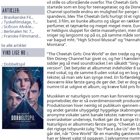
vil stille os uforstående overfor. The Cheetah Girls
startede som en bog for teenagetøser, og da Disn
Channel spottede endnu en mulighed for penge i
spandevis, blev The Cheetah Girls hurtigt til et rigt
Brasilianske Fil...
band, 3 film, en bunke albums og sågar en rækker
Tyskefilmdage, 1...
perfumer, et tøjmærke og meget meget mere. Eu
Scificon Afvikle...
er heldigvis sluppet for dette massehysteri, men d
Berlinalen Nr. 7...
sniger sig langsomt op på os, på samme måde so
Franske Filmmand...
var bagud mht. ”High School Musical” og ”Hannah
Montana”.
Se alle artikler
”The Cheetah Girls: One World” er den tredje og n
film Disney Channel har givet os, og her I hænder
sidder jeg så med soundtracket I en såkaldt “Sing
Dobbeltspil
version”. Det betyder at albummet indeholder 8 s
med vokal, og de samme 8 uden vokal og en bog
tekster, så man selv kan synge med. En forfærdeli
desværre ikke første gang de gør det. Det er dog 
numre til at udgive et album, og kræve fuld pris fo
Musikken er naturligvis som man kan forvente si
popmelodier, der er så overdimensionelt producer
Produktionen hiver nemlig sit publikum igenne
og andet ganske uhyggeligt hyggelige skabninger.
anonyme vokaler samt banale tekster, nærmer vi 
overraskelser undervejs, hvilket gør de 8 sange t
Naturligvis er albummets første sang, ”Cheetah Lo
det rigtige tidspunkt (ulig ”No Place Like Us” der
går det, når ”One World” får en mandlig gæstevokali
han er blevet valgt til opgaven. I selvsamme num