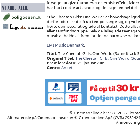
forsøger at give nummeret en etnisk effekt, falder
har hørt i dette årtusinde, og det siger en hel del.
”The Cheetah Girls: One World” er hovedsageligt 
derfor udskiller de få up-tempo sange sig, og virke
hørte dem separat og ude af kontekst. Dette alb
eller samfundsgruppe. Selv de lalleglade teenager
musik at holde af, frem for denne harmløse og kom
EMI Music Denmark
.
Titel:
The Cheetah Girls: One World (Soundtrack S
Original Titel:
The Cheetah Girls: One World (Sou
Premieredato:
21. januar 2009
Genre:
Andet
© Cinemaonline.dk 1998 - 2026 - kont
Alt materiale på Cinemaonline.dk er © Cinemaonline ApS (CVR.: 29524246)
Annoncering