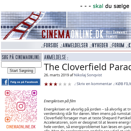
The Cloverfield Para
26. marts 2019 af
Nikolaj Sonqvist
Skriv en kommentar
KØB FIL
Energikrisen på film
Energikrisen er alvorlig på jorden – så alvorlig at t
verdenskrig står for døren. Men imens på rumsta
Cloverfield forsøger man at teste Shepard Partikel
Acceleratoren, som er designet til at levere energi t
hele verden, så energiproblemet kan løses en gan
alle. Men da acceleratoren endelig ser ud til at virk