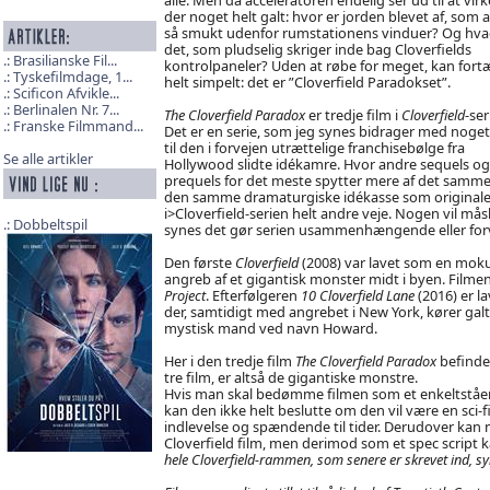
der noget helt galt: hvor er jorden blevet af, som al
så smukt udenfor rumstationens vinduer? Og hva
det, som pludselig skriger inde bag Cloverfields
Brasilianske Fil...
kontrolpaneler? Uden at røbe for meget, kan fortæ
Tyskefilmdage, 1...
helt simpelt: det er ”Cloverfield Paradokset”.
Scificon Afvikle...
Berlinalen Nr. 7...
The Cloverfield Paradox
er tredje film i
Cloverfield
-ser
Franske Filmmand...
Det er en serie, som jeg synes bidrager med noget
til den i forvejen utrættelige franchisebølge fra
Se alle artikler
Hollywood slidte idékamre. Hvor andre sequels og
prequels for det meste spytter mere af det samme
den samme dramaturgiske idékasse som originale
i>Cloverfield-serien helt andre veje. Nogen vil mås
Dobbeltspil
synes det gør serien usammenhængende eller forvi
Den første
Cloverfield
(2008) var lavet som en mok
angreb af et gigantisk monster midt i byen. Filmen
Project
. Efterfølgeren
10 Cloverfield Lane
(2016) er la
der, samtidigt med angrebet i New York, kører galt 
mystisk mand ved navn Howard.
Her i den tredje film
The Cloverfield Paradox
befinder
tre film, er altså de gigantiske monstre.
Hvis man skal bedømme filmen som et enkeltstående
kan den ikke helt beslutte om den vil være en sci
indlevelse og spændende til tider. Derudover kan 
Cloverfield film, men derimod som et spec script 
hele Cloverfield-rammen, som senere er skrevet ind, sy