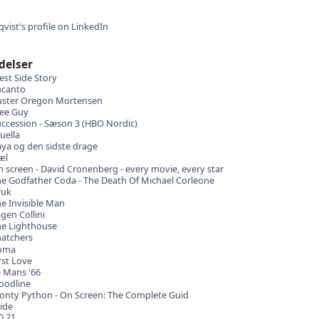
delser
st Side Story
ncanto
uster Oregon Mortensen
ee Guy
ccession - Sæson 3 (HBO Nordic)
uella
ya og den sidste drage
æl
 screen - David Cronenberg - every movie, every star
e Godfather Coda - The Death Of Michael Corleone
ruk
e Invisible Man
gen Collini
e Lighthouse
atchers
oma
rst Love
 Mans '66
oodline
nty Python - On Screen: The Complete Guid
ide
0
21