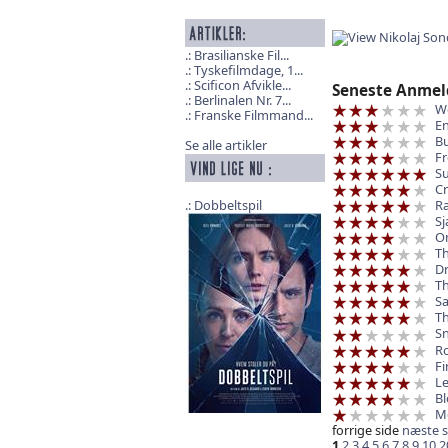
Brasilianske Fil...
Tyskefilmdage, 1...
Scificon Afvikle...
Seneste Anmel
Berlinalen Nr. 7...
We
Franske Filmmand...
E
B
Se alle artikler
Fr
Su
Cr
Ra
Dobbeltspil
Sj
On
Th
D
Th
Sa
Th
Sn
R
Fi
Le
Bl
Mo
forrige side
næste s
1
2
3
4
5
6
7
8
9
10
2