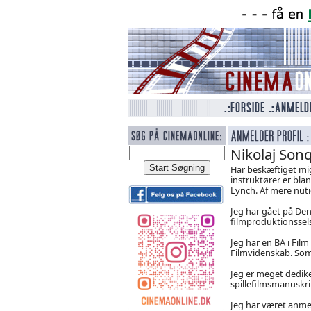
Nikolaj Sonq
Har beskæftiget mig
instruktører er bla
Lynch. Af mere nut
Jeg har gået på Den
filmproduktionssel
Jeg har en BA i Fil
Filmvidenskab. Som 
Jeg er meget dedike
spillefilmsmanuskrip
Jeg har været anmeld