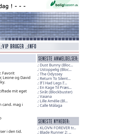
Dust Bunny (Bloc...
Ustoppelig (Bloc...
. Favorit
The Odyssey
r, Leone og David
Return To Silent...
ky.
If I Had Legs I’...
En Kage Til Præs...
tiftede mit eget
Sirât (Blockbuster)
Vaiana
Lille Amélie (Bl...
n cand. mag i
Calle Málaga
o
KLOVN FOREVER tr...
er i den tid.
Blade Runner 2: ...