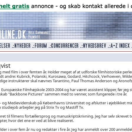
vist
 med film i over femten år. Holder meget af at udforske filmhistoriske perler
ndt andre: Kubrick, Polanski, Kurosawa, Godard, Hitchcock, Verhoeven, Wilde
idige instruktører skal nævnes Tarantino, Paul Thomas Anderson og Aronofs
 Europæiske Filmhøjskole 2003-2004 og har været assistent klipper, før jeg s
skab "Backbone Pictures" sammen med to venner, som fungerede i tre år.
m - og Medievidenskab på Københavns Universitet og afslutter i øjeblikket mi
studiejob arbejder jeg på Strix Tv og Mastiff Tv.
ret til filmens fortællersprog og manuskriptskrivning. Jeg har selv skrevet t
ter, hvor det ene er ved at blive realiseret.
er i over fem år nu og redaktør i fire år. Jeg har anmeldt over 200 anmeldels