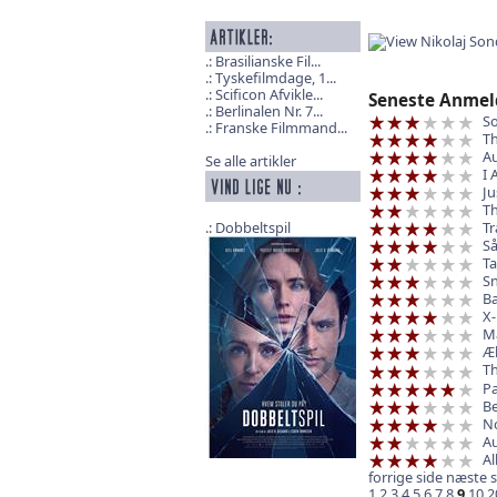
Brasilianske Fil...
Tyskefilmdage, 1...
Scificon Afvikle...
Seneste Anmel
Berlinalen Nr. 7...
S
Franske Filmmand...
T
A
Se alle artikler
I 
Ju
Th
Tr
Dobbeltspil
Så
T
Sn
Ba
X-
Ma
Æk
Th
Pa
Be
N
A
Al
forrige side
næste s
1
2
3
4
5
6
7
8
9
10
2