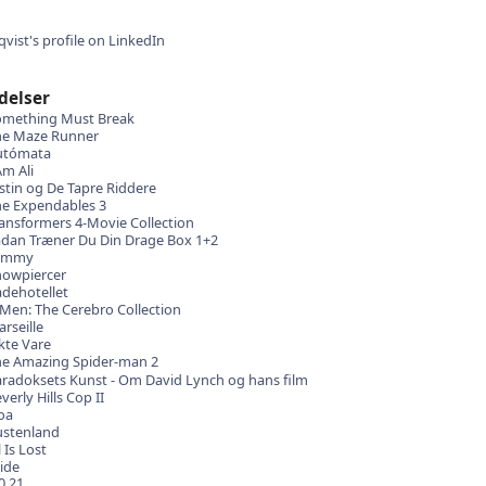
delser
omething Must Break
he Maze Runner
utómata
Am Ali
stin og De Tapre Riddere
e Expendables 3
ansformers 4-Movie Collection
dan Træner Du Din Drage Box 1+2
ammy
owpiercer
dehotellet
Men: The Cerebro Collection
rseille
te Vare
e Amazing Spider-man 2
radoksets Kunst - Om David Lynch og hans film
verly Hills Cop II
oa
ustenland
l Is Lost
ide
0
21