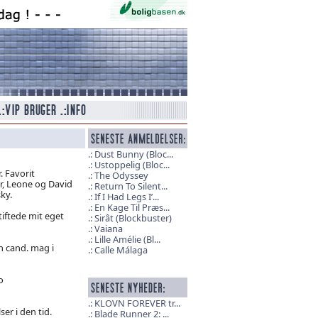
Dust Bunny (Bloc...
Ustoppelig (Bloc...
. Favorit
The Odyssey
r, Leone og David
Return To Silent...
ky.
If I Had Legs I’...
En Kage Til Præs...
tiftede mit eget
Sirât (Blockbuster)
Vaiana
Lille Amélie (Bl...
n cand. mag i
Calle Málaga
o
KLOVN FOREVER tr...
er i den tid.
Blade Runner 2: ...