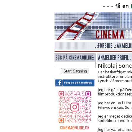
Nikolaj Sonq
Har beskæftiget mig
instruktører er bla
Lynch. Af mere nut
Jeg har gået på Den
filmproduktionssel
Jeg har en BA i Fil
Filmvidenskab. Som 
Jeg er meget dedike
spillefilmsmanuskrip
Jeg har været anmeld