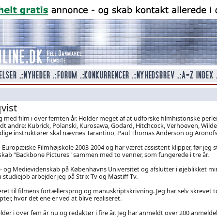
vist
 med film i over femten år. Holder meget af at udforske filmhistoriske perler
ndt andre: Kubrick, Polanski, Kurosawa, Godard, Hitchcock, Verhoeven, Wilde
idige instruktører skal nævnes Tarantino, Paul Thomas Anderson og Aronofs
 Europæiske Filmhøjskole 2003-2004 og har været assistent klipper, før jeg s
skab "Backbone Pictures" sammen med to venner, som fungerede i tre år.
m - og Medievidenskab på Københavns Universitet og afslutter i øjeblikket mi
studiejob arbejder jeg på Strix Tv og Mastiff Tv.
ret til filmens fortællersprog og manuskriptskrivning. Jeg har selv skrevet t
ter, hvor det ene er ved at blive realiseret.
er i over fem år nu og redaktør i fire år. Jeg har anmeldt over 200 anmeldels