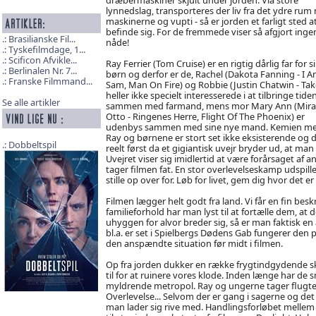
lynnedslag, transporteres der liv fra det ydre rum 
maskinerne og vupti - så er jorden et farligt sted a
befinde sig. For de fremmede viser så afgjort inge
Brasilianske Fil...
nåde!
Tyskefilmdage, 1...
Scificon Afvikle...
Ray Ferrier (Tom Cruise) er en rigtig dårlig far for s
Berlinalen Nr. 7...
børn og derfor er de, Rachel (Dakota Fanning - I 
Franske Filmmand...
Sam, Man On Fire) og Robbie (Justin Chatwin - Tak
heller ikke specielt interesserede i at tilbringe tide
Se alle artikler
sammen med farmand, mens mor Mary Ann (Mir
Otto - Ringenes Herre, Flight Of The Phoenix) er
udenbys sammen med sine nye mand. Kemien me
Ray og børnene er stort set ikke eksisterende og d
Dobbeltspil
reelt først da et gigiantisk uvejr bryder ud, at man k
Uvejret viser sig imidlertid at være forårsaget af
tager filmen fat. En stor overlevelseskamp udspil
stille op over for. Løb for livet, gem dig hvor det e
Filmen lægger helt godt fra land. Vi får en fin besk
familieforhold har man lyst til at fortælle dem, at 
uhyggen for alvor breder sig, så er man faktisk
bl.a. er set i Spielbergs Dødens Gab fungerer den 
den anspændte situation før midt i filmen.
Op fra jorden dukker en række frygtindgydende s
til for at ruinere vores klode. Inden længe har de
myldrende metropol. Ray og ungerne tager flugten i 
Overlevelse... Selvom der er gang i sagerne og det he
man lader sig rive med. Handlingsforløbet mellem