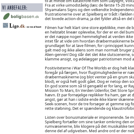
til at minde om katastrofe-film som Daylight, Volc
Fra at virke uimodståelig (læs: de første 15-20 mi
Shyamalans Signs og den velkendte Independence D
frustrationerne over at Spielberg er trådt i fælde
det lovede action-drama, ja det fylder altså en del
Filmen har helt klart sine store øjeblikke, men de 
en helstøbt lineær oplevelse, for der er en del bu
er det næppe nogen hemmelighed at verden ikke g
intet får at vide om hvordan dræbermaskinerne bes
grundlaget for at lave filmen, for i princippet ku
galt med og ikke aliens som man normalt bruger på 
Alien-genren! Dog slår det slet ikke slutscenerne, s
klamme ansigt, og ødelægger patriotismen mod at 
Positiviteterne i War Of The Worlds er dog helt klar
foregår på færgen, hvor flugtmulighederne er nær
dræbermaskinerne (og blot venter på en grum sk
blod), er også helt godt gået. Dog er netop den scen
En god scene som så til gengæld er for lang, er 
Mission To Mars, En Verden Udenfor, Det Store Spr
hævn. Et par fornøjelige replikker fra ham, gør at
angst, gør at han i sidste ende ikke klarer skæren
Seek-scenen, hvor de tre forsøger at gemme sig f
rette støbning. Det er spændende og klaustrofobi
Listen over bonusmateriale er imponerende. Se med
Spielberg fortæller om sine tanker omkring den or
rumvæsenerne, bliv klogere på det musikalske tema og
denne del af udgivelsen. Med andre ord er der nok