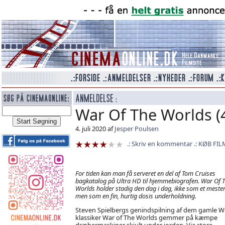
War Of The Worlds (
4. juli 2020 af
Jesper Poulsen
Skriv en kommentar
KØB FIL
For tiden kan man få serveret en del af Tom Cruises
bagkatalog på Ultra HD til hjemmebiografen. War Of 
Worlds holder stadig den dag i dag, ikke som et meste
men som en fin, hurtig dosis underholdning.
Steven Spielbergs genindspilning af dem gamle We
klassiker War of The Worlds gemmer på kæmpe
dræbermaskiner skjult under jorden. Via store