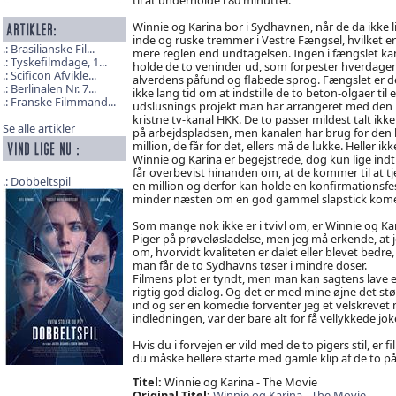
Winnie og Karina bor i Sydhavnen, når de da ikke l
inde og ruske tremmer i Vestre Fængsel, hvilket er
Brasilianske Fil...
mere reglen end undtagelsen. Ingen i fængslet k
Tyskefilmdage, 1...
holde de to veninder ud, som forpester hverdag
Scificon Afvikle...
alverdens påfund og flabede sprog. Fængslet er d
Berlinalen Nr. 7...
ikke lang tid om at indstille de to beton-olgaer til e
Franske Filmmand...
udslusnings projekt man har arrangeret med den
kristne tv-kanal HKK. De to passer mildest talt ikke
Se alle artikler
på arbejdspladsen, men kanalen har brug for den 
million, de får for det, ellers må de lukke. Heller ikk
Winnie og Karina er begejstrede, dog kun lige indti
får overbevist hinanden om, at de kommer til at t
Dobbeltspil
en million og derfor kan holde en konfirmationsfest
minder næsten om en god gammel slapstick kom
Som mange nok ikke er i tvivl om, er Winnie og K
Piger på prøveløsladelse, men jeg må erkende, at je
om, hvorvidt kvaliteten er dalet eller blevet bedre
man får de to Sydhavns tøser i mindre doser.
Filmens plot er tyndt, men man kan sagtens lave e
rigtig god dialog. Og det er med mine øjne det st
ind og ser en komedie forventer jeg et velskrevet 
indledningen, var der bare alt for få vellykkede jo
Hvis du i forvejen er vild med de to pigers stil, er f
du måske hellere starte med gamle klip af de to p
Titel:
Winnie og Karina - The Movie
Original Titel:
Winnie og Karina - The Movie