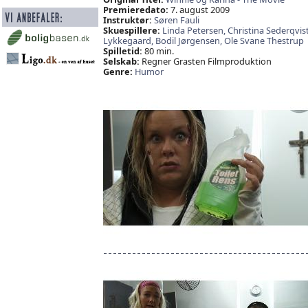
Premieredato:
7. august 2009
Instruktør:
Søren Fauli
Skuespillere:
Linda Petersen,
Christina Sederqvis
Lykkegaard,
Bodil Jørgensen,
Ole Svane Thestrup
Spilletid:
80 min.
Selskab:
Regner Grasten Filmproduktion
Genre:
Humor