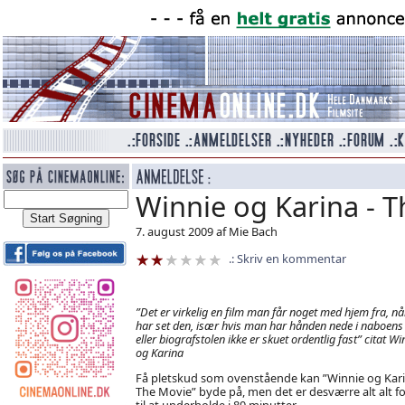
Winnie og Karina - 
7. august 2009 af Mie Bach
Skriv en kommentar
”Det er virkelig en film man får noget med hjem fra, n
har set den, især hvis man har hånden nede i naboens
eller biografstolen ikke er skuet ordentlig fast” citat Wi
og Karina
Få pletskud som ovenstående kan ”Winnie og Kari
The Movie” byde på, men det er desværre alt alt fo
til at underholde i 80 minutter.